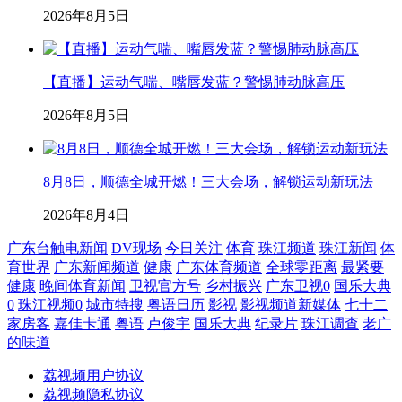
2026年8月5日
【直播】运动气喘、嘴唇发蓝？警惕肺动脉高压
2026年8月5日
8月8日，顺德全城开燃！三大会场，解锁运动新玩法
2026年8月4日
广东台触电新闻
DV现场
今日关注
体育
珠江频道
珠江新闻
体
育世界
广东新闻频道
健康
广东体育频道
全球零距离
最紧要
健康
晚间体育新闻
卫视官方号
乡村振兴
广东卫视0
国乐大典
0
珠江视频0
城市特搜
粤语日历
影视
影视频道新媒体
七十二
家房客
嘉佳卡通
粤语
卢俊宇
国乐大典
纪录片
珠江调查
老广
的味道
荔视频用户协议
荔视频隐私协议