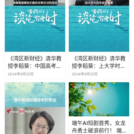
《湾区新财经》清华教
《湾区新财经》清华教
授李稻葵：中国高考还
授李稻葵：上大学时人
是公平的
生第二次报户口
2024年6月25日
2024年6月25日
端午AI短剧首秀，女龙
舟勇士破浪前行！ 端