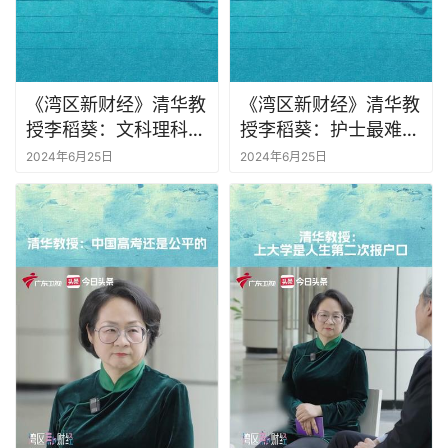
《湾区新财经》清华教
《湾区新财经》清华教
授李稻葵：文科理科都
授李稻葵：护士最难被
是好专业
AI取代
2024年6月25日
2024年6月25日