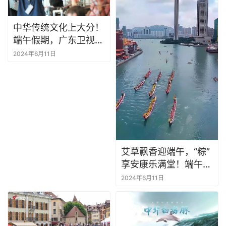
中华传统文化上大分！
端午假期，广东卫视
《国乐大典》乐手在法
2024年6月11日
国机场即兴炫技，引得
外国友人纷纷拍照记
录、拍手叫绝！ #国乐
大典相约法国昂西湖
艾草飘香迎端午，“粽”
享安康乐满堂！端午时
节齐欢庆，龙舟竞渡展
2024年6月11日
豪情！