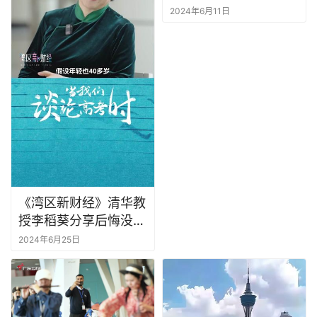
午AI短剧首秀，女龙舟
2024年6月11日
勇士破浪前行！祝大
家：端午快乐，青春无
畏，金榜题名！#我在
广东过端午有多热闹 #
赛龙舟 #端午 #女龙舟
手 #高考
《湾区新财经》清华教
授李稻葵分享后悔没学
的专业
2024年6月25日