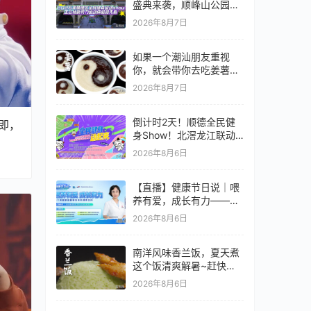
盛典来袭，顺峰山公园等
你来战！
2026年8月7日
如果一个潮汕朋友重视
你，就会带你去吃姜薯。
@我的潮汕朋友，问问他
2026年8月7日
为什么没带我去吃姜薯。
#潮汕美食 #纪录片 #老
倒计时2天！顺德全民健
广的味道 #
即，
身Show！北滘龙江联动
燃爆全城
2026年8月6日
【直播】健康节日说｜喂
养有爱，成长有力——每
个母婴家庭都享有母乳喂
2026年8月6日
养支持
南洋风味香兰饭，夏天煮
这个饭清爽解暑~赶快学
起来吧~#全世界中国味 #
2026年8月6日
纪录片 #娘惹菜 。