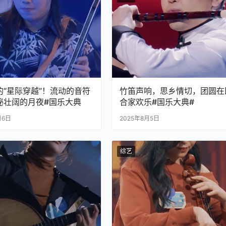
的“星际穿越”！流动的音符
竹笛声响，思乡情切，团圆在
秘壮阔的月夜#国乐大典
合家欢乐#国乐大典#
月6日
2025年8月5日
综艺