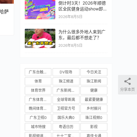
倒计时3天！2026年顺德
区全民健身运动show即将
哈萨
开启！
2026年8月5日
为什么很多外地人来到广
东，最后都不想走了？
2026年8月5日
广东台触电新闻
DV现场
今日关注
体育
珠江频道
珠江新闻
分享本页
体育世界
广东新闻频道
健康
广东体育频道
全球零距离
最紧要健康
晚间体育新闻
卫视官方号
乡村振兴
广东卫视0
国乐大典0
珠江视频0
城市特搜
粤语日历
影视
影视频道新媒体
七十二家房客
嘉佳卡通