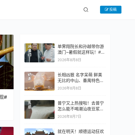
投稿
单霁翔院长和孙越带你游
澳门~暑假就这样玩！#老
广的味道 #故宫 #澳门旅
2026年8月8日
游攻略 #
长相凶狠 名字呆萌 鲜美
无比的中山、番禺特色~#
老广的味道 #纪录片 #家
2026年8月8日
常菜 #
现#
普宁又上热搜啦！去普宁
怎么能不喝潮汕夜豆浆呢
~#潮汕美食 #普宁 #老广
2026年8月7日
的味道 #
就在明天！顺德运动狂欢