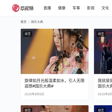
直播
健康
军事
影视
文化
首页
国乐大典
综艺
综艺
旋律如月光般温柔如水，引人无限
我就是
遐想#国乐大典#
国乐大
2025年8月6日
2025年8
综艺
综艺