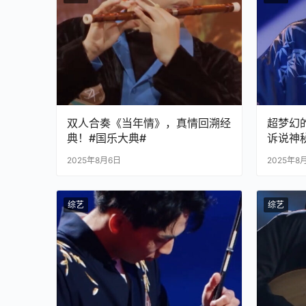
双人合奏《当年情》，真情回溯经
超梦幻
典！#国乐大典#
诉说神
2025年8月6日
2025年8
综艺
综艺