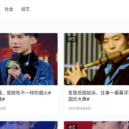
社会
综艺
综艺
我，是颜色不一样的烟火#
笙笛低徊如诉，往事一幕幕浮
典#
国乐大典#
月6日
2025年8月6日
综艺