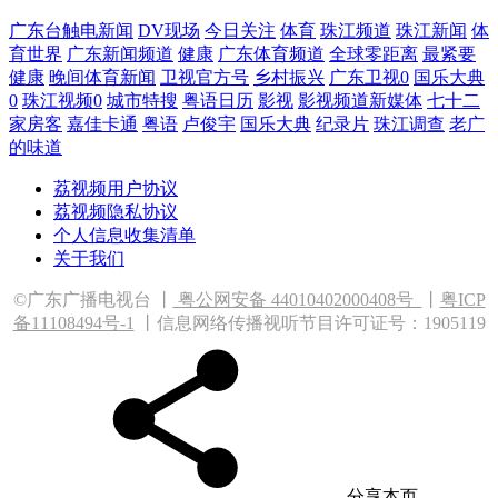
广东台触电新闻
DV现场
今日关注
体育
珠江频道
珠江新闻
体
育世界
广东新闻频道
健康
广东体育频道
全球零距离
最紧要
健康
晚间体育新闻
卫视官方号
乡村振兴
广东卫视0
国乐大典
0
珠江视频0
城市特搜
粤语日历
影视
影视频道新媒体
七十二
家房客
嘉佳卡通
粤语
卢俊宇
国乐大典
纪录片
珠江调查
老广
的味道
荔视频用户协议
荔视频隐私协议
个人信息收集清单
关于我们
©广东广播电视台 丨
粤公网安备 44010402000408
号
丨
粤ICP
备11108494号-1
丨信息网络传播视听节目许可证号：1905119
分享本页