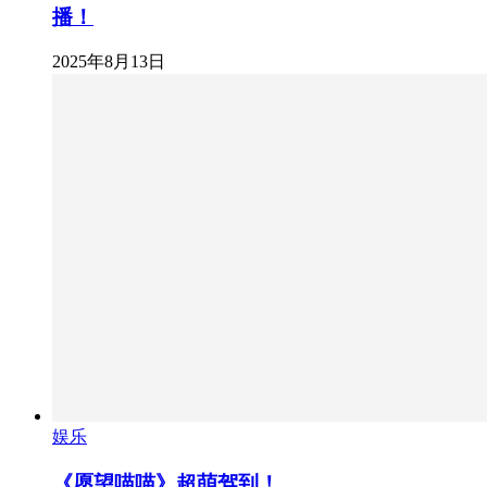
播！
2025年8月13日
娱乐
《愿望喵喵》超萌驾到！