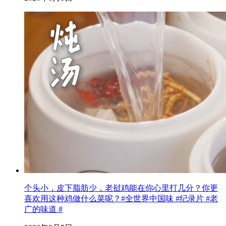
个头小，皮下脂肪少，老挝鸡能在你心里打几分？你更
喜欢用这种鸡做什么菜呢？#全世界中国味 #纪录片 #老
广的味道 #