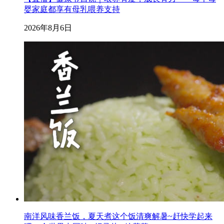
婴家庭都享有母乳喂养支持
2026年8月6日
南洋风味香兰饭，夏天煮这个饭清爽解暑~赶快学起来