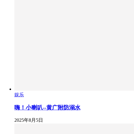
娱乐
嗨！小喇叭--黄广附防溺水
2025年8月5日