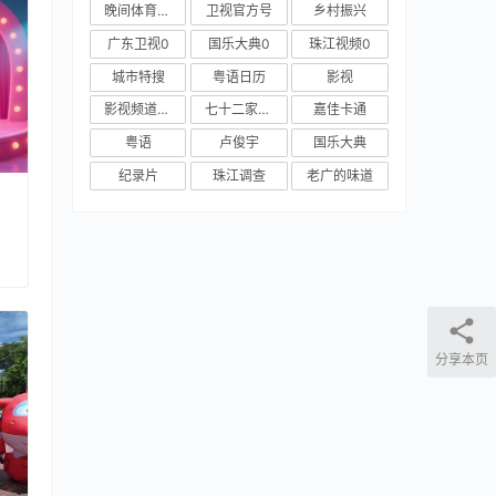
晚间体育新闻
卫视官方号
乡村振兴
广东卫视0
国乐大典0
珠江视频0
城市特搜
粤语日历
影视
影视频道新媒体
七十二家房客
嘉佳卡通
粤语
卢俊宇
国乐大典
纪录片
珠江调查
老广的味道
分享本页