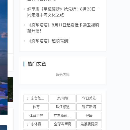
纯享版《星槎渡梦》抢先听！8月23日一
同走进中匈文化之旅
《愿望喵喵》8月11日起嘉佳卡通卫视萌
趣开播！
《愿望喵喵》超萌驾到！
热门文章
暂无内容
一篇
广东台触电新闻
DV现场
今日关注
体育
珠江频道
珠江新闻
体育世界
广东新闻频道
健康
广东体育频道
全球零距离
最紧要健康