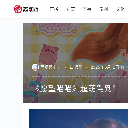
直播
健康
军事
影视
文化
荔视频·综艺
•
娱乐
•
2025年8月12日 11:
《愿望喵喵》超萌驾到！
00:00 / 00:56
平凡少女安安，有一天偶然救下了愿望喵喵实习
个少女带来了什么奇幻冒险呢？8月11日每天中午