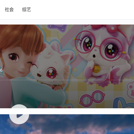
社会
综艺
46
生——许愿猫，意外打开了魔法世界的大门，这场命运般的邂逅
11:30，嘉佳卡通卫视《愿望喵喵》带你一起体验！