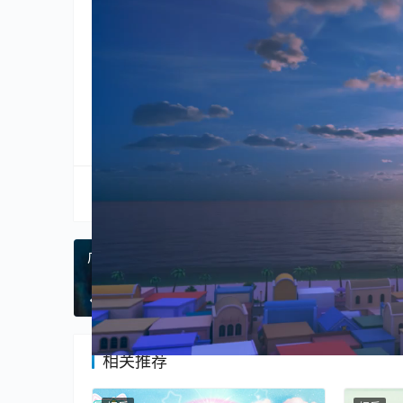
嘉佳卡通
分享到:
生成海报
广东人避暑有多拼？潜入地下河体验“冰沁蓝”
上一篇
2025年8月12日 
相关推荐