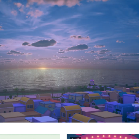
赞
(8)
0
乌称袭击俄军指挥所打死约25人
11:35
2025年8月12日 12:00
下