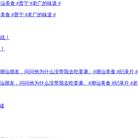
 #普宁 #老广的味道 #
！
朋友，问问他为什么没带我去吃姜薯。#潮汕美食 #纪录片 #老