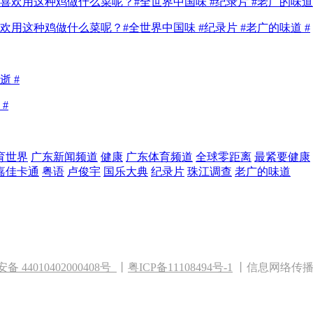
这种鸡做什么菜呢？#全世界中国味 #纪录片 #老广的味道 #
#
育世界
广东新闻频道
健康
广东体育频道
全球零距离
最紧要健康
嘉佳卡通
粤语
卢俊宇
国乐大典
纪录片
珠江调查
老广的味道
 44010402000408
号
丨
粤ICP备11108494号-1
丨信息网络传播视