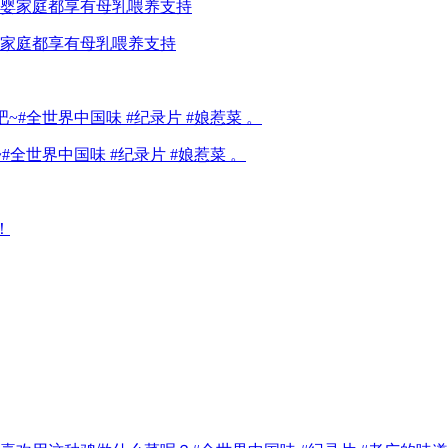
家庭都享有母乳喂养支持
全世界中国味 #纪录片 #娘惹菜 。