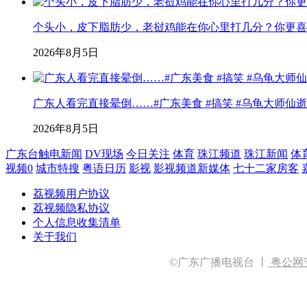
个头小，皮下脂肪少，老挝鸡能在你心里打几分？你更喜欢用
2026年8月5日
广东人看完直接晕倒……#广东美食 #搞笑 #乌龟大师仙逝 
2026年8月5日
广东台触电新闻
DV现场
今日关注
体育
珠江频道
珠江新闻
体
视频0
城市特搜
粤语日历
影视
影视频道新媒体
七十二家房客
荔视频用户协议
荔视频隐私协议
个人信息收集清单
关于我们
©广东广播电视台 丨
粤公网安备