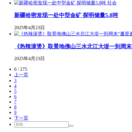
社会
新疆哈密发现一处中型金矿 探明储量5.8吨
2025年4月23日
《热辣滚烫》取景地佛山三水北江大堤一到周末
2025年4月23日
6 / 275
上一页
3
4
5
6
7
8
9
下一页