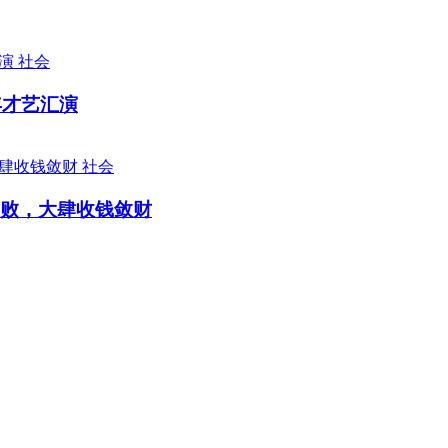
社会
年才艺汇演
社会
腐败，大肆收钱敛财