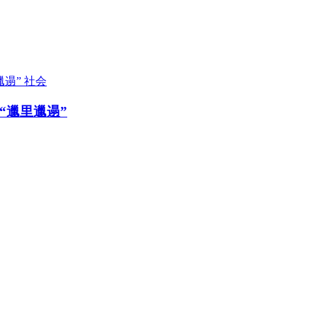
社会
“邋里邋遢”