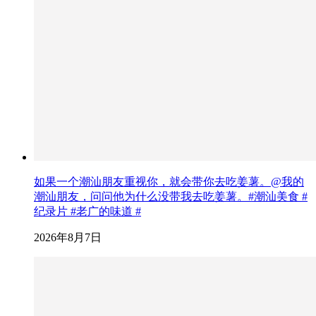
如果一个潮汕朋友重视你，就会带你去吃姜薯。@我的
潮汕朋友，问问他为什么没带我去吃姜薯。#潮汕美食 #
纪录片 #老广的味道 #
2026年8月7日