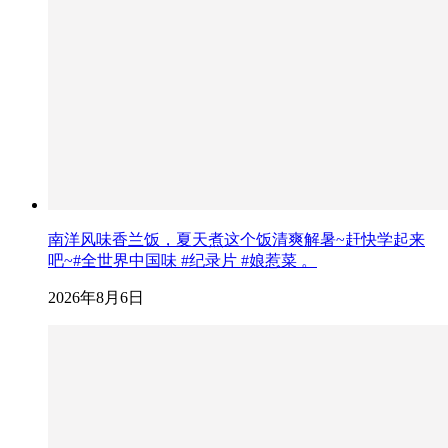
南洋风味香兰饭，夏天煮这个饭清爽解暑~赶快学起来
吧~#全世界中国味 #纪录片 #娘惹菜 。
2026年8月6日