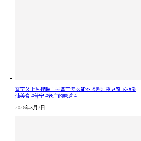
普宁又上热搜啦！去普宁怎么能不喝潮汕夜豆浆呢~#潮
汕美食 #普宁 #老广的味道 #
2026年8月7日