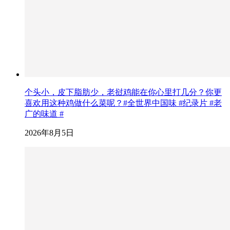
个头小，皮下脂肪少，老挝鸡能在你心里打几分？你更
喜欢用这种鸡做什么菜呢？#全世界中国味 #纪录片 #老
广的味道 #
2026年8月5日