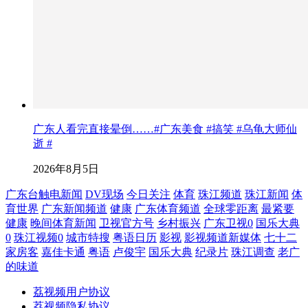
广东人看完直接晕倒……#广东美食 #搞笑 #乌龟大师仙
逝 #
2026年8月5日
广东台触电新闻
DV现场
今日关注
体育
珠江频道
珠江新闻
体
育世界
广东新闻频道
健康
广东体育频道
全球零距离
最紧要
健康
晚间体育新闻
卫视官方号
乡村振兴
广东卫视0
国乐大典
0
珠江视频0
城市特搜
粤语日历
影视
影视频道新媒体
七十二
家房客
嘉佳卡通
粤语
卢俊宇
国乐大典
纪录片
珠江调查
老广
的味道
荔视频用户协议
荔视频隐私协议