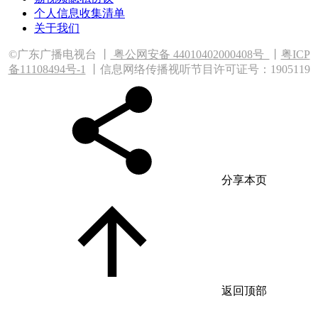
个人信息收集清单
关于我们
©广东广播电视台 丨
粤公网安备 44010402000408
号
丨
粤ICP
备11108494号-1
丨信息网络传播视听节目许可证号：1905119
分享本页
返回顶部