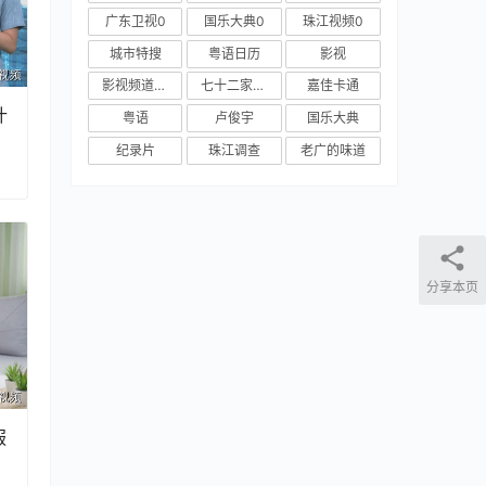
广东卫视0
国乐大典0
珠江视频0
城市特搜
粤语日历
影视
影视频道新媒体
七十二家房客
嘉佳卡通
什
粤语
卢俊宇
国乐大典
纪录片
珠江调查
老广的味道
分享本页
服