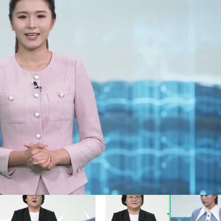
赞
(0)
0
期
从渔船到嘴边不到半小时，湛江徐闻这市集，鲜得大人
都不想走~ #老广的味道 #纪录片 #湛江美食 #
20:21
2026年7月6日 18:00
下
健康