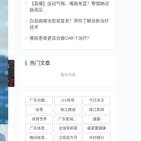
【直播】运动气喘、嘴唇发蓝？警惕肺动
脉高压
白血病难治愈易复发？带你了解全新治疗
技术
哪些患者更适合做CAR-T治疗?
热门文章
小孩
暂无内容
一篇
广东台触电新闻
DV现场
今日关注
体育
珠江频道
珠江新闻
体育世界
广东新闻频道
健康
广东体育频道
全球零距离
最紧要健康
晚间体育新闻
卫视官方号
乡村振兴