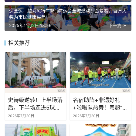
每当球体滚落，响起的是阵阵欢笑而非叹息；每次成功抵
达，收获的是全场热烈的掌声。这样的场景在赛场上轮番上
迎全运，越秀风行牛奶“鲜”运会全城燃动！战复赛，百万大
奖为市民健康买单
演，构成了复赛当天最动人的画面。
2025年11月2日 18:56
下一篇
相关推荐
史诗级逆转！上半场落
名宿助阵+非遗好礼
后，下半场连进5球！
+啦啦队热舞！粤超“广
越秀山彻底沸腾了！
佛德比”氛围拉满
2026年7月20日
2026年7月20日
本次赛事紧扣“不论胜负 抢鲜一步”主题，将竞技、趣味与
“新鲜”元素完美融合。“抢鲜速递”让参赛者接力搬运牛奶，