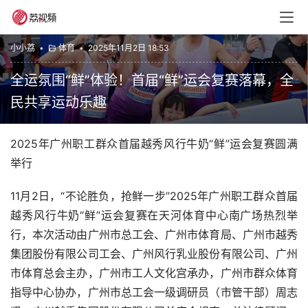
小小荔
•
体育
•
2025年11月2日 18:53
全运氛围“鲜”体验！首届“鲜”运会复赛落幕，全
民共享运动乐趣
2025年广州职工群众首届越秀风行牛奶“鲜”运会复赛圆满
举行
11月2日，“不论胜负，抢鲜一步”2025年广州职工群众首届
越秀风行牛奶“鲜”运会复赛在天河体育中心南广场热烈举
行，本次活动由广州市总工会、广州市体育局、广州市越秀
集团股份有限公司工会、广州风行乳业股份有限公司、广州
市体育总会主办，广州市工人文化宫承办，广州市群众体育
指导中心协办，广州市总工会一级调研员（市管干部）周志