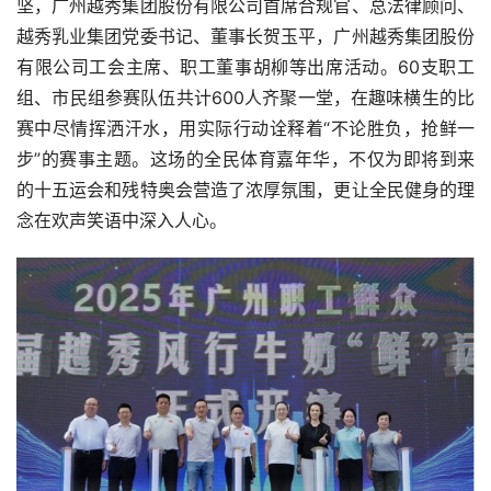
坚，广州越秀集团股份有限公司首席合规官、总法律顾问、
越秀乳业集团党委书记、董事长贺玉平，广州越秀集团股份
有限公司工会主席、职工董事胡柳等出席活动。60支职工
组、市民组参赛队伍共计600人齐聚一堂，在趣味横生的比
赛中尽情挥洒汗水，用实际行动诠释着“不论胜负，抢鲜一
步”的赛事主题。这场的全民体育嘉年华，不仅为即将到来
的十五运会和残特奥会营造了浓厚氛围，更让全民健身的理
念在欢声笑语中深入人心。