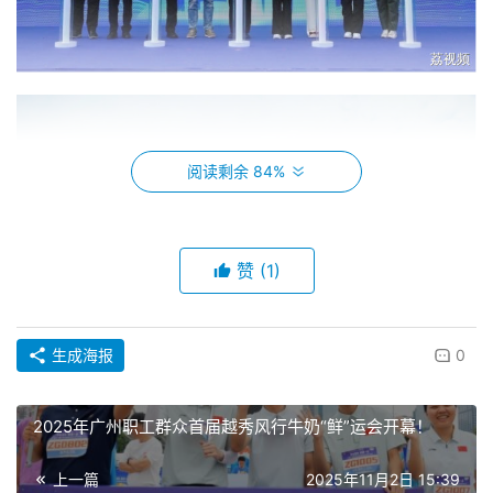
阅读剩余 84%
赞
(1)
生成海报
0
一、创新赛事设计：让体育回归本真，让快乐成为主题
2025年广州职工群众首届越秀风行牛奶“鲜”运会开幕！
“注意平衡！”“稳住！加油！”在“抢鲜一拍”比赛中，五名队
员正齐心协力操控着巨型球拍，小心翼翼地运送“食物”球。
上一篇
2025年11月2日 15:39