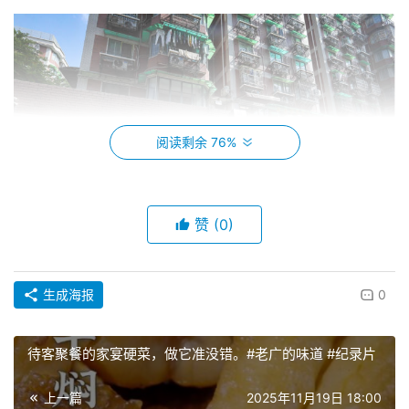
阅读剩余 76%
赞
(0)
生成海报
0
布满十五运会元素的广州天河六运小区，羊城晚报图片
1987年11月，第六届全运会在广州举行，这是全运会首次来
待客聚餐的家宴硬菜，做它准没错。#老广的味道 #纪录片
到南粤大地。恰逢改革开放春风拂煦，六运会创下了多个中
国体育历史首次，首次引入了吉祥物“阳阳”、首次引入了会
上一篇
2025年11月19日 18:00