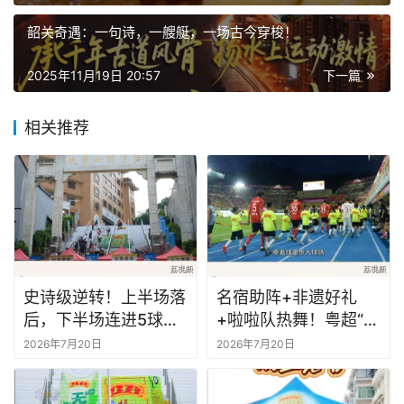
歌《中华之光》、六运会会徽、吉祥物图案首次通过专利授
韶关奇遇：一句诗，一艘艇，一场古今穿梭！
权的方式用于商品经营。
2025年11月19日 20:57
下一篇
六运会开幕式，广东省体育局网站图片
相关推荐
而作为六运会带给广州最重要的城市礼物——达到当时世界
水平的广州天河体育中心应运而生，它既作为六运会主场馆
和开闭幕式主场馆，更由此成为了广州城市新中轴线的标志
性建筑，开启了广州城市第一次东扩的步伐，新的广州东
站、中信广场、天河城商圈等现在广州市民耳熟能详的城市
地标，在六运会后的上世纪90年代纷纷落成，广州的市中
史诗级逆转！上半场落
名宿助阵+非遗好礼
后，下半场连进5球！
+啦啦队热舞！粤超“广
心从越秀向天河转移。
越秀山彻底沸腾了！
佛德比”氛围拉满
2026年7月20日
2026年7月20日