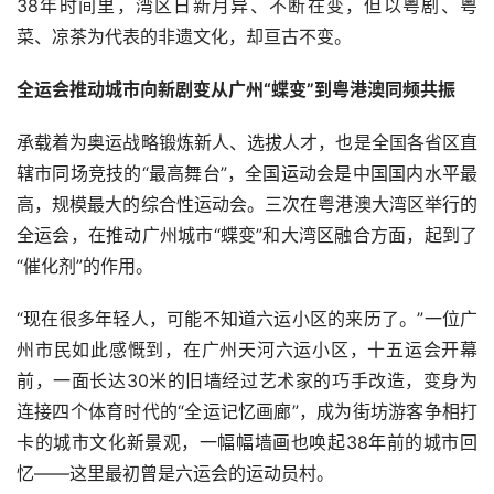
38年时间里，湾区日新月异、不断在变，但以粤剧、粤
菜、凉茶为代表的非遗文化，却亘古不变。
全运会
推动城市向新剧变
从广州“蝶变”到粤港澳同频共振
承载着为奥运战略锻炼新人、选拔人才，也是全国各省区直
辖市同场竞技的“最高舞台”，全国运动会是中国国内水平最
高，规模最大的综合性运动会。三次在粤港澳大湾区举行的
全运会，在推动广州城市“蝶变”和大湾区融合方面，起到了
“催化剂”的作用。
“现在很多年轻人，可能不知道六运小区的来历了。”一位广
州市民如此感慨到，在广州天河六运小区，十五运会开幕
前，一面长达30米的旧墙经过艺术家的巧手改造，变身为
连接四个体育时代的“全运记忆画廊”，成为街坊游客争相打
卡的城市文化新景观，一幅幅墙画也唤起38年前的城市回
忆——这里最初曾是六运会的运动员村。