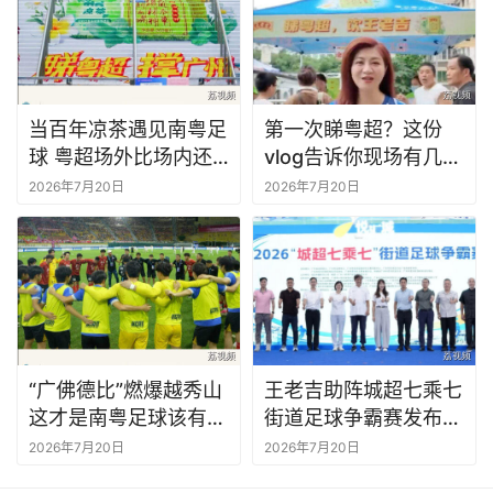
天河体育中心时至今日依然是广州城市新中轴线标志性建
筑，南方+图片
而2001年11月在广州第二次举行的全运会——九运会，则
拉开了广州城市第二次东扩的帷幕，为此在天河东部黄村建
当百年凉茶遇见南粤足
第一次睇粤超？这份
设了广东省奥林匹克中心，时隔24年，这里再次成为十五
球 粤超场外比场内还
vlog告诉你现场有几好
运会开幕式的主场馆。
“热”！
玩
2026年7月20日
2026年7月20日
十五运会开幕式，新华社图片
在本届全运会开幕式前一天的11月8日举行，自行车（公
路）赛男子个人赛是十五运会唯一跨越粤港澳三地的标志性
“广佛德比”燃爆越秀山
王老吉助阵城超七乘七
跨境赛事，也是全运会历史上首次跨境赛事。从珠海市出
这才是南粤足球该有的
街道足球争霸赛发布会
发，以港珠澳大桥为纽带，途经港珠澳大桥、澳门北安码
样子！
现场玩游戏赢好礼
2026年7月20日
2026年7月20日
头、香港迪士尼乐园等地点，全程231.8公里，6次无感通过