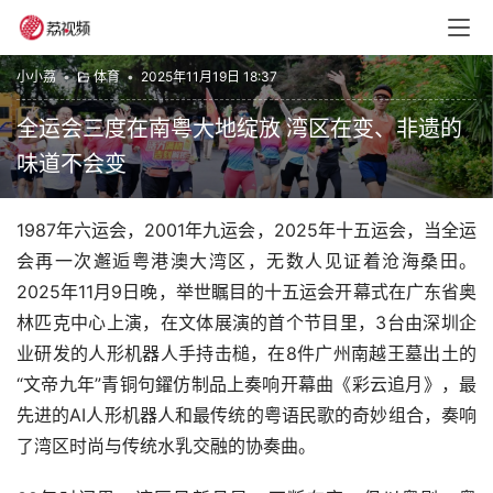
小小荔
•
体育
•
2025年11月19日 18:37
全运会三度在南粤大地绽放 湾区在变、非遗的
味道不会变
1987年六运会，2001年九运会，2025年十五运会，当全运
会再一次邂逅粤港澳大湾区，无数人见证着沧海桑田。
2025年11月9日晚，举世瞩目的十五运会开幕式在广东省奥
林匹克中心上演，在文体展演的首个节目里，3台由深圳企
业研发的人形机器人手持击槌，在8件广州南越王墓出土的
“文帝九年”青铜句鑃仿制品上奏响开幕曲《彩云追月》，最
先进的AI人形机器人和最传统的粤语民歌的奇妙组合，奏响
了湾区时尚与传统水乳交融的协奏曲。