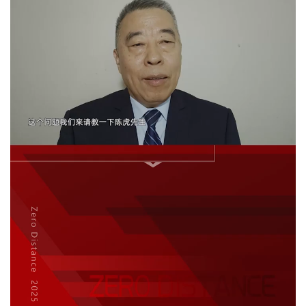
下雨啦！妈妈放任宝宝快乐踩水超有爱
上一篇
2025年7月20日 09:00
小哥花式揽客，网友被这份热情打动进店消费
2025年7月20日 10:00
下一篇
相关推荐
印度硬刚美国关税大
23亿美元请美国“修”米
棒！莫迪：“双标制
格：印度这是续命，还