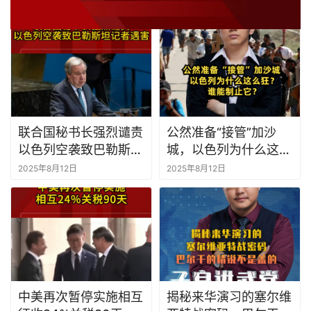
裁，恕不奉陪”#吴荻说
是裸奔？
2025年8月13日
2025年8月13日
联合国秘书长强烈谴责
公然准备“接管”加沙
以色列空袭致巴勒斯坦
城，以色列为什么这么
记者遇害
狂？谁能制止它？
2025年8月12日
2025年8月12日
中美再次暂停实施相互
揭秘来华演习的塞尔维