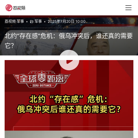
荔视频·军事
•
军事
•
2025年7月20日 10:00
北约“存在感”危机：俄乌冲突后，谁还真的需要
它？
00:00 / 01:58
全球零距离
赞
(0)
生成海报
0