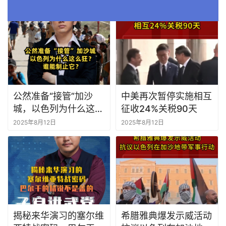
是裸奔？
记者遇害
2025年8月13日
2025年8月12日
公然准备“接管”加沙
中美再次暂停实施相互
城，以色列为什么这么
征收24%关税90天
狂？谁能制止它？
2025年8月12日
2025年8月12日
揭秘来华演习的塞尔维
希腊雅典爆发示威活动