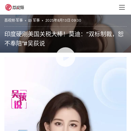
荔视频·军事
•
军事
•
2025年8月13日 09:30
印度硬刚美国关税大棒！莫迪：“双标制裁，恕
不奉陪”#吴荻说
00:00 / 01:37
全球零距离
赞
(0)
生成海报
0