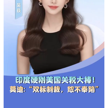
纯享版《星槎渡梦》抢先听！8月23日一同走进中匈文化之
旅
上一篇
2025年8月13日 08:00
陈豪：我欠了太太一生。
2025年8月13日 09:30
下一篇
相关推荐
23亿美元请美国“修”米
联合国秘书长强烈谴责
格：印度这是续命，还
以色列空袭致巴勒斯坦