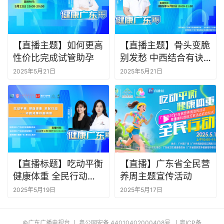
【直播主题】如何更高
【直播主题】骨头变脆
性价比完成试管助孕
别发愁 中西结合有诀
窍
2025年5月21日
2025年5月21日
【直播标题】吃动平衡
【直播】广东省全民营
健康体重 全民行动
养周主题宣传活动
——你的减重攻略来啦
2025年5月19日
2025年5月17日
©广东广播电视台 丨
粤公网安备 44010402000408
号
丨
粤ICP备