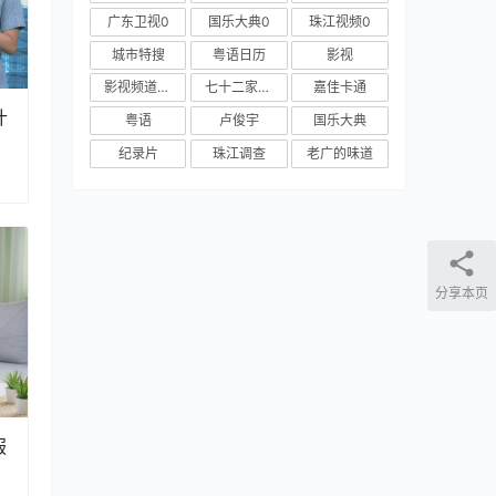
广东卫视0
国乐大典0
珠江视频0
城市特搜
粤语日历
影视
影视频道新媒体
七十二家房客
嘉佳卡通
什
粤语
卢俊宇
国乐大典
纪录片
珠江调查
老广的味道
分享本页
服