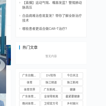
【直播】运动气喘、嘴唇发蓝？警惕肺动
脉高压
白血病难治愈易复发？带你了解全新治疗
技术
哪些患者更适合做CAR-T治疗?
热门文章
未来
暂无内容
一篇
广东台触电新闻
DV现场
今日关注
体育
珠江频道
珠江新闻
体育世界
广东新闻频道
健康
广东体育频道
全球零距离
最紧要健康
晚间体育新闻
卫视官方号
乡村振兴