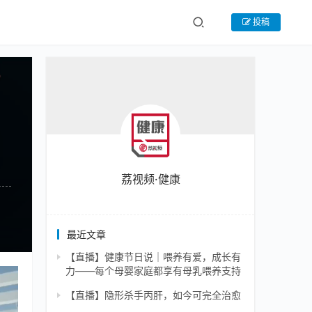
投稿
荔视频·健康
最近文章
【直播】健康节日说｜喂养有爱，成长有
力——每个母婴家庭都享有母乳喂养支持
【直播】隐形杀手丙肝，如今可完全治愈