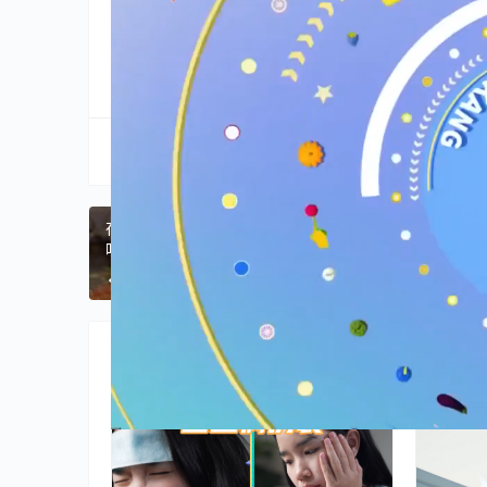
分享到:
生成海报
在云南德宏，万物皆可“撒”，你吃过多少种撒撇？#
味道 #纪录片 #家常菜 云南美食
上一篇
2026年5月10日 
相关推荐
健康
健康