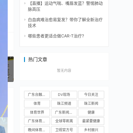
【直播】运动气喘、嘴唇发蓝？警惕肺动
脉高压
白血病难治愈易复发？带你了解全新治疗
技术
哪些患者更适合做CAR-T治疗?
热门文章
暂无内容
一篇
广东台触电新闻
DV现场
今日关注
体育
珠江频道
珠江新闻
体育世界
广东新闻频道
健康
广东体育频道
全球零距离
最紧要健康
晚间体育新闻
卫视官方号
乡村振兴