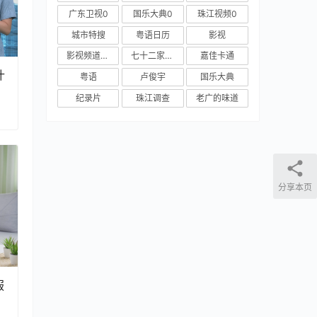
广东卫视0
国乐大典0
珠江视频0
城市特搜
粤语日历
影视
影视频道新媒体
七十二家房客
嘉佳卡通
什
粤语
卢俊宇
国乐大典
纪录片
珠江调查
老广的味道
分享本页
服