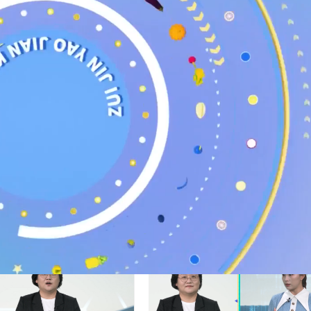
赞
(0)
0
老广的
超八成女性忽视的『黄金十年』要如何逆袭?
18:00
2026年5月10日 20:15
下
健康