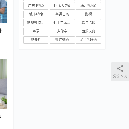
广东卫视0
国乐大典0
珠江视频0
城市特搜
粤语日历
影视
影视频道新媒体
七十二家房客
嘉佳卡通
什
粤语
卢俊宇
国乐大典
纪录片
珠江调查
老广的味道
分享本页
服