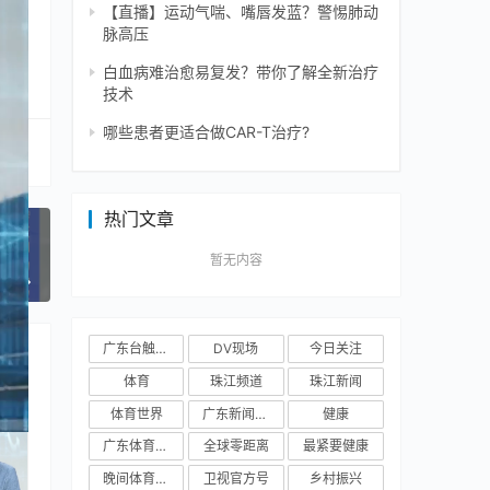
【直播】运动气喘、嘴唇发蓝？警惕肺动
脉高压
白血病难治愈易复发？带你了解全新治疗
技术
哪些患者更适合做CAR-T治疗?
热门文章
暂无内容
一篇
广东台触电新闻
DV现场
今日关注
体育
珠江频道
珠江新闻
体育世界
广东新闻频道
健康
广东体育频道
全球零距离
最紧要健康
晚间体育新闻
卫视官方号
乡村振兴