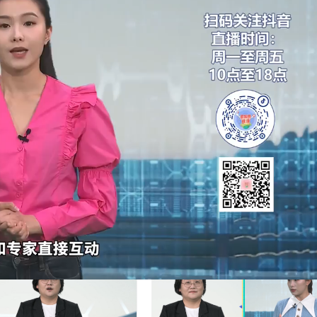
赞
(0)
0
请对『更年期』的妈妈好一点
20:14
2026年5月10日 20:21
下
健康