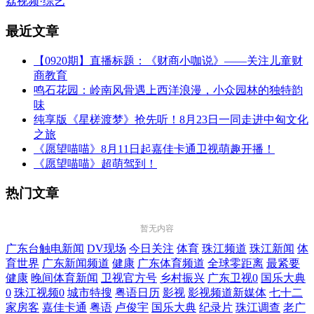
荔视频·综艺
最近文章
【0920期】直播标题：《财商小咖说》——关注儿童财
商教育
鸣石花园：岭南风骨遇上西洋浪漫，小众园林的独特韵
味
纯享版《星槎渡梦》抢先听！8月23日一同走进中匈文化
之旅
《愿望喵喵》8月11日起嘉佳卡通卫视萌趣开播！
《愿望喵喵》超萌驾到！
热门文章
暂无内容
广东台触电新闻
DV现场
今日关注
体育
珠江频道
珠江新闻
体
育世界
广东新闻频道
健康
广东体育频道
全球零距离
最紧要
健康
晚间体育新闻
卫视官方号
乡村振兴
广东卫视0
国乐大典
0
珠江视频0
城市特搜
粤语日历
影视
影视频道新媒体
七十二
家房客
嘉佳卡通
粤语
卢俊宇
国乐大典
纪录片
珠江调查
老广