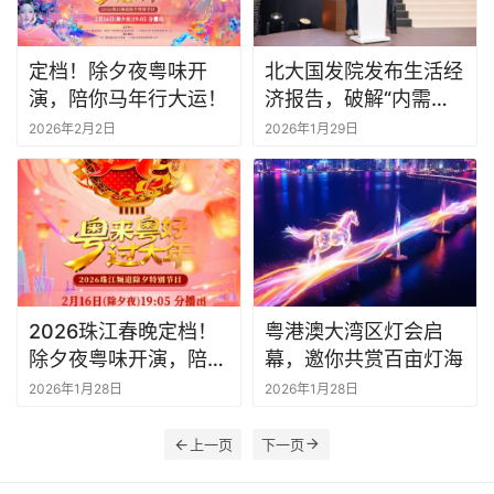
定档！除夕夜粤味开
北大国发院发布生活经
演，陪你马年行大运！
济报告，破解“内需不
足”关键是供需精准匹
2026年2月2日
2026年1月29日
配
2026珠江春晚定档！
粤港澳大湾区灯会启
除夕夜粤味开演，陪你
幕，邀你共赏百亩灯海
马年行大运！
2026年1月28日
2026年1月28日
上一页
下一页