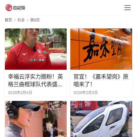
首页
社会
第6页
幸福云浮实力圈粉！英
官宣！《嘉禾望岗》原
格兰曲棍球队代表盛情
唱来了！
点赞
2026年2月4日
2026年2月3日