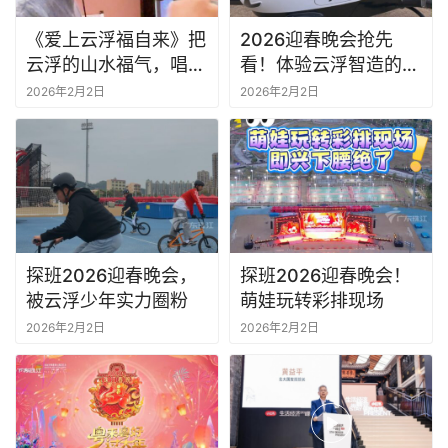
《爱上云浮福自来》把
2026迎春晚会抢先
云浮的山水福气，唱给
看！体验云浮智造的王
你听！
牌无人机
2026年2月2日
2026年2月2日
探班2026迎春晚会，
探班2026迎春晚会！
被云浮少年实力圈粉
萌娃玩转彩排现场
2026年2月2日
2026年2月2日