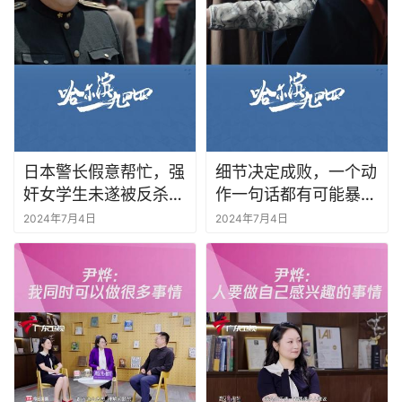
日本警长假意帮忙，强
细节决定成败，一个动
奸女学生未遂被反杀。
作一句话都有可能暴露
#广东卫视哈尔滨一九
身份。 #广东卫视哈尔
2024年7月4日
2024年7月4日
四四
滨一九四四