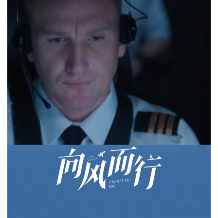
今日奥运看点
上一篇
2024年7月28日 12:28
夏食苋菜益处多 但食用不当小心伤肾
2024年7月28日 21:56
下一篇
相关推荐
带峨眉女团首次亮相海
外，震惊老外：这是什
么Chinese功夫？#当
2024年7月27日