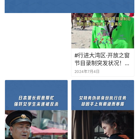
奥运遇上传统文化
#行进大湾区·开放之窗
节目录制突发状况！！
该怎么解决？这考验着
2024年7月4日
节目团队的决心和智慧
向大家报个平安：我们
一切都好，正在行进的
路上！