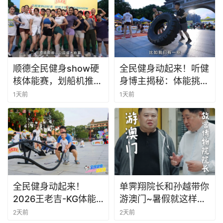
顺德全民健身show硬
全民健身动起来！听健
核体能赛，划船机推雪
身博主揭秘：体能挑战
橇等燃爆全场！
赛的独家亮点
1天前
1天前
全民健身动起来！
单霁翔院长和孙越带你
2026王老吉-KG体能
游澳门~暑假就这样
挑战赛燃爆顺峰山
玩！#老广的味道 #故
2天前
2天前