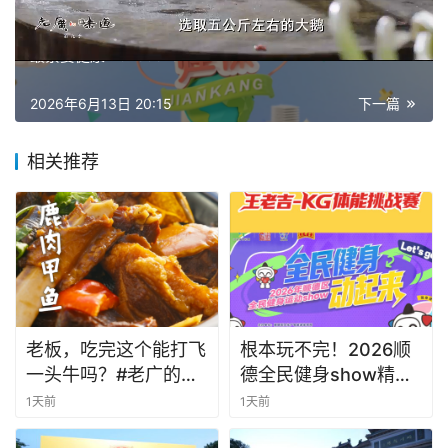
上一篇
2026年6月13日 12:00
最紧要健康 20260613
2026年6月13日 20:15
下一篇
相关推荐
老板，吃完这个能打飞
根本玩不完！2026顺
一头牛吗？#老广的味
德全民健身show精彩
道 #纪录片 #家常菜 #
纷呈！
1天前
1天前