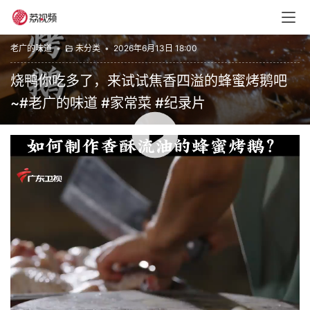
老广的味道
•
未分类
•
2026年6月13日 18:00
烧鸭你吃多了，来试试焦香四溢的蜂蜜烤鹅吧
~#老广的味道 #家常菜 #纪录片
00:00 / 01:22
赞
(0)
生成海报
0
鲍鱼之最为干鲍，干鲍之最为溏心！#老广的味道 #纪录片
#家常菜 南非鲍鱼 烹饪