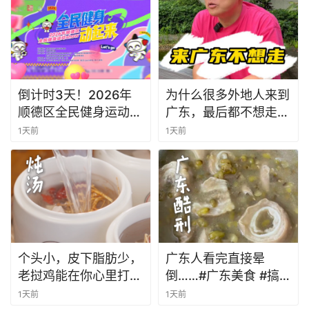
菜 。
倒计时3天！2026年
为什么很多外地人来到
顺德区全民健身运动
广东，最后都不想走
show即将开启！
了？
1天前
1天前
个头小，皮下脂肪少，
广东人看完直接晕
老挝鸡能在你心里打几
倒……#广东美食 #搞
分？你更喜欢用这种鸡
笑 #乌龟大师仙逝 #
1天前
1天前