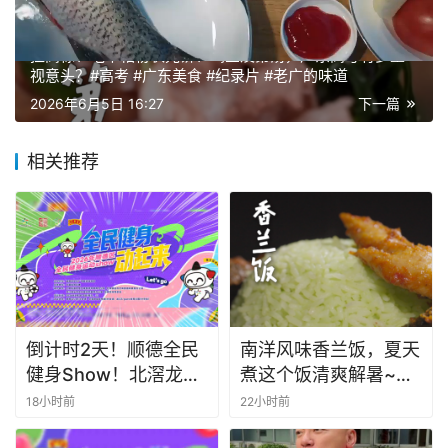
上一篇
2026年6月3日 17:40
挂高粽、吃宰相粉状元饼、喝三及第汤，广东高考有多重
视意头？#高考 #广东美食 #纪录片 #老广的味道
2026年6月5日 16:27
下一篇
相关推荐
倒计时2天！顺德全民
南洋风味香兰饭，夏天
健身Show！北滘龙江
煮这个饭清爽解暑~赶
联动燃爆全城
快学起来吧~#全世界
18小时前
22小时前
中国味 #纪录片 #娘惹