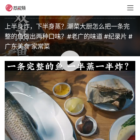
老广的味道
•
未分类
•
2026年6月3日 20:00
上半身炸，下半身蒸？潮菜大厨怎么把一条完
整的鱼做出两种口味？#老广的味道 #纪录片 #
广东美食 家常菜
00:00 / 01:13
赞
(0)
生成海报
0
超好意头的一道菜，好酸好孙~#老广的味道 #化州美食 #
纪录片 广东美食