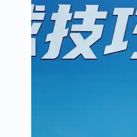
倒计时2天！顺德全民健身
南洋风
Show！北滘龙江联动燃爆全城
清爽解
界中国
3小时前
7小时前
未分类
未分类
为什么很多外地人来到广东，最
个头小
后都不想走了？
在你心
种鸡做
23小时前
23小时
味 #纪