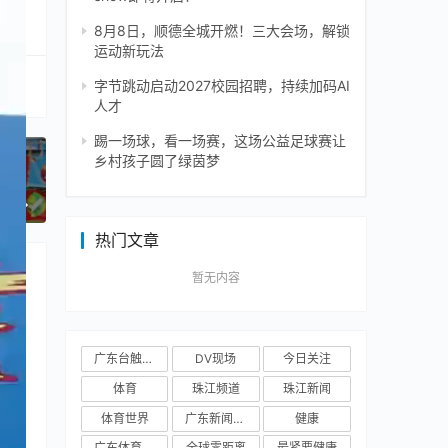
8月8日，顺德全城开燃！三大会场，解锁
运动新玩法
字节跳动启动2027校园招聘，持续加码AI
人才
踢一场球，看一场赛，这场公益足球赛让
乡村孩子圆了绿茵梦
一篇
热门文章
暂无内容
广东台触电新闻
DV现场
今日关注
体育
珠江频道
珠江新闻
体育世界
广东新闻频道
健康
广东体育频道
全球零距离
最紧要健康