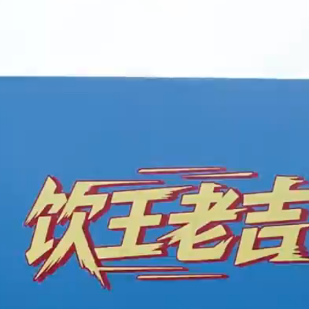
赞
(0)
0
未来
嘉年华燃动羊城 奥运冠军与足球名宿齐助阵
20:31
2026年6月1日 09:59
下
未分类