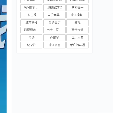
晚间体育新闻
卫视官方号
乡村振兴
民
广东卫视0
国乐大典0
珠江视频0
城市特搜
粤语日历
影视
影视频道新媒体
七十二家房客
嘉佳卡通
粤语
卢俊宇
国乐大典
纪录片
珠江调查
老广的味道