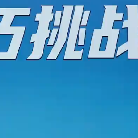
味香兰饭，夏天煮这个饭
倒计时3天！2026年顺德区全
暑~赶快学起来吧~#全世
健身运动show即将开启！
味 #纪录片 #娘惹菜 。
22小时前
未分类
，皮下脂肪少，老挝鸡能
广东人看完直接晕倒……#广东
里打几分？你更喜欢用这
美食 #搞笑 #乌龟大师仙逝 #
什么菜呢？#全世界中国
前
1天前
录片 #老广的味道 #