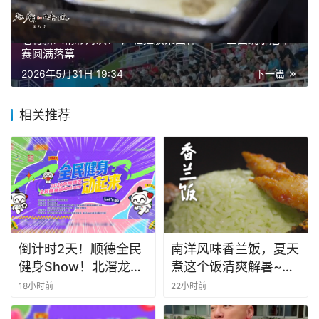
上一篇
2026年5月30日 20:29
老将新人精彩对决！“广轻控股集团杯”2026全国跳水冠军
赛圆满落幕
2026年5月31日 19:34
下一篇
相关推荐
倒计时2天！顺德全民
南洋风味香兰饭，夏天
健身Show！北滘龙江
煮这个饭清爽解暑~赶
联动燃爆全城
快学起来吧~#全世界
18小时前
22小时前
中国味 #纪录片 #娘惹