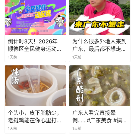
菜 。
倒计时3天！2026年
为什么很多外地人来到
顺德区全民健身运动
广东，最后都不想走
show即将开启！
了？
1天前
1天前
个头小，皮下脂肪少，
广东人看完直接晕
老挝鸡能在你心里打几
倒……#广东美食 #搞
分？你更喜欢用这种鸡
笑 #乌龟大师仙逝 #
1天前
1天前