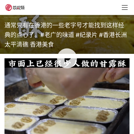
老广的味道
•
未分类
•
2026年5月31日 18:00
通常只有在香港的一些老字号才能找到这样经
典的点心了。#老广的味道 #纪录片 #香港长洲
太平清礁 香港美食
00:00 / 00:39
赞
(0)
生成海报
0
『龙舟水』来袭 警惕体内湿气重 常按4个穴位健脾祛湿效
果好