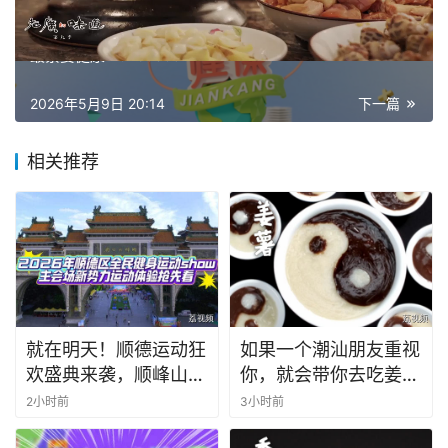
上一篇
2026年5月9日 15:51
最紧要健康 20260509
2026年5月9日 20:14
下一篇
相关推荐
就在明天！顺德运动狂
如果一个潮汕朋友重视
欢盛典来袭，顺峰山公
你，就会带你去吃姜
园等你来战！
薯。@我的潮汕朋友，
2小时前
3小时前
问问他为什么没带我去