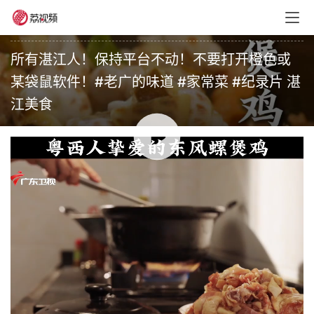
老广的味道
•
未分类
•
2026年5月9日 18:00
所有湛江人！保持平台不动！不要打开橙色或
某袋鼠软件！#老广的味道 #家常菜 #纪录片 湛
江美食
00:00 / 00:20
赞
(0)
生成海报
0
【直播】守护女性"看不见"的健康——盆底康复全攻略