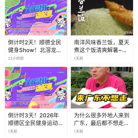
吃姜薯。#潮汕美食 #
纪录片 #老广的味道 #
倒计时2天！顺德全民
南洋风味香兰饭，夏天
健身Show！北滘龙江
煮这个饭清爽解暑~赶
联动燃爆全城
快学起来吧~#全世界
23小时前
1天前
中国味 #纪录片 #娘惹
菜 。
倒计时3天！2026年
为什么很多外地人来到
顺德区全民健身运动
广东，最后都不想走
show即将开启！
了？
1天前
1天前