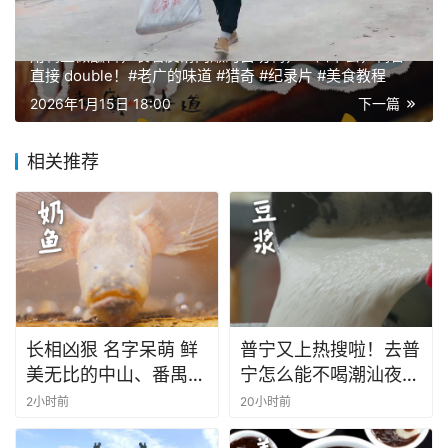
上一篇
2026年1月14日 18:00
用鸭血做蘸料，裹着皮滑肉嫩的白切鸭，一口下去，鸭香
直接 double！#老广的味道 #猎奇 #纪录片 #美食教程
2026年1月15日 18:00
下一篇
相关推荐
长相凶狠 名字呆萌 鲜
普宁又上热搜啦！去普
美无比的中山、番禺特
宁怎么能不喝潮汕夜豆
色~#老广的味道 #纪
浆呢~#潮汕美食 #普
2小时前
20小时前
录片 #家常菜 #
宁 #老广的味道 #