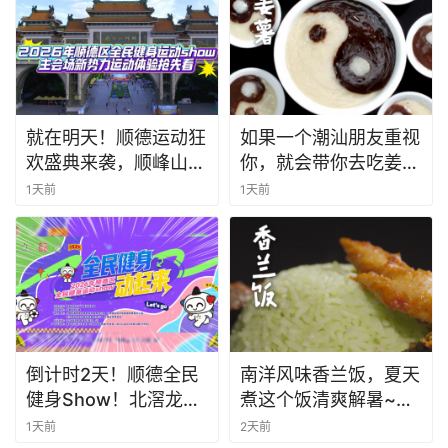
就在明天！顺德运动狂
如果一个潮汕朋友重视
欢盛典来袭，顺峰山公
你，就会带你去吃姜
园等你来战！
薯。@我的潮汕朋友，
1天前
1天前
问问他为什么没带我去
吃姜薯。#潮汕美食 #
纪录片 #老广的味道 #
倒计时2天！顺德全民
南洋风味香兰饭，夏天
健身Show！北滘龙江
煮这个饭清爽解暑~赶
联动燃爆全城
快学起来吧~#全世界
1天前
2天前