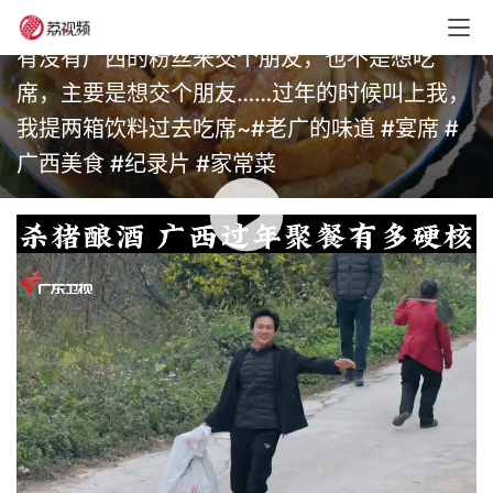
老广的味道
•
未分类
•
2026年1月14日 20:00
有没有广西的粉丝来交个朋友，也不是想吃
席，主要是想交个朋友……过年的时候叫上我，
我提两箱饮料过去吃席~#老广的味道 #宴席 #
广西美食 #纪录片 #家常菜
00:00 / 03:09
赞
(0)
生成海报
0
中越边境特色小吃屈头蛋，源头的蛋是怎么来的？#老广的
味道 #猎奇 #前方高能 #美食教程 #纪录片