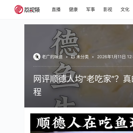
直播
健康
军事
影视
文化
老广的味道
•
未分类
•
2026年1月11日 12:
网评顺德人均“老吃家”？真
程
00:00 / 01:09