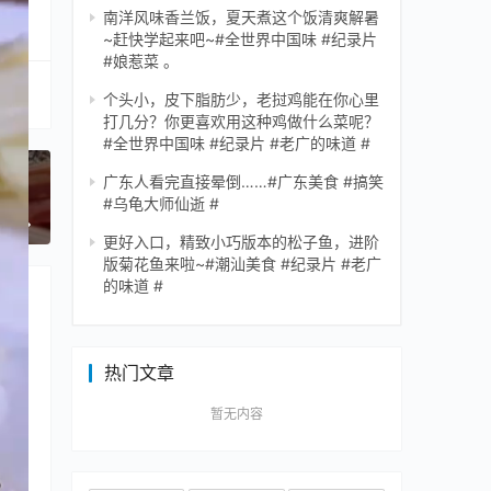
南洋风味香兰饭，夏天煮这个饭清爽解暑
~赶快学起来吧~#全世界中国味 #纪录片
#娘惹菜 。
个头小，皮下脂肪少，老挝鸡能在你心里
打几分？你更喜欢用这种鸡做什么菜呢？
#全世界中国味 #纪录片 #老广的味道 #
 #
广东人看完直接晕倒……#广东美食 #搞笑
#乌龟大师仙逝 #
一篇
更好入口，精致小巧版本的松子鱼，进阶
版菊花鱼来啦~#潮汕美食 #纪录片 #老广
的味道 #
热门文章
暂无内容