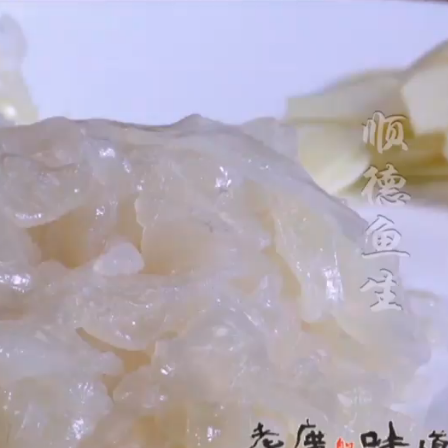
赞
(0)
0
第一个将海石花做成果冻的人简直是天才！#老广的味道
纪录片 #美食教程
20:39
2026年1月11日 14:00
下
未分类