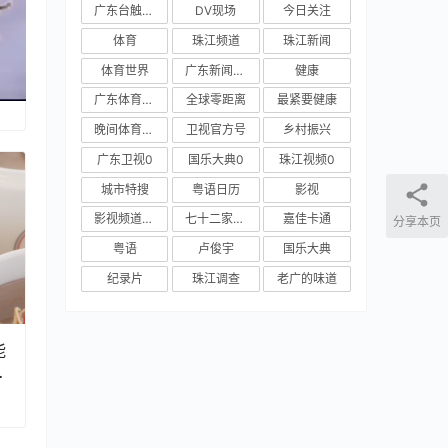
广东台触电新闻
DV现场
今日关注
体育
珠江频道
珠江新闻
饭
体育世界
广东新闻频道
健康
世
广东体育频道
全球零距离
最紧要健康
晚间体育新闻
卫视官方号
乡村振兴
广东卫视0
国乐大典0
珠江视频0
城市特搜
粤语日历
影视
影视频道新媒体
七十二家房客
嘉佳卡通
分享本页
粤语
卢俊宇
国乐大典
纪录片
珠江调查
老广的味道
能
这