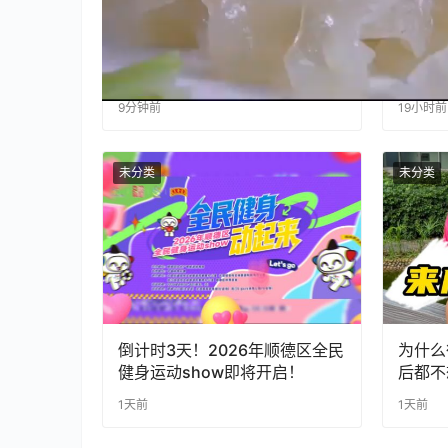
如果一个潮汕朋友重视你，就会
倒计时
带你去吃姜薯。@我的潮汕朋
Sho
友，问问他为什么没带我去吃姜
9分钟前
19小时前
薯。#潮汕美食 #纪录片 #老广
的味道 #
未分类
未分类
倒计时3天！2026年顺德区全民
为什么
健身运动show即将开启！
后都不
1天前
1天前