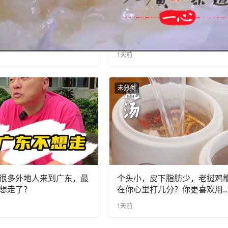
2天！顺德全民健身
南洋风味香兰饭，夏天煮这个
w！北滘龙江联动燃爆全城
清爽解暑~赶快学起来吧~#全
界中国味 #纪录片 #娘惹菜 。
1天前
未分类
很多外地人来到广东，最
个头小，皮下脂肪少，老挝鸡
想走了？
在你心里打几分？你更喜欢用
种鸡做什么菜呢？#全世界中国
1天前
味 #纪录片 #老广的味道 #