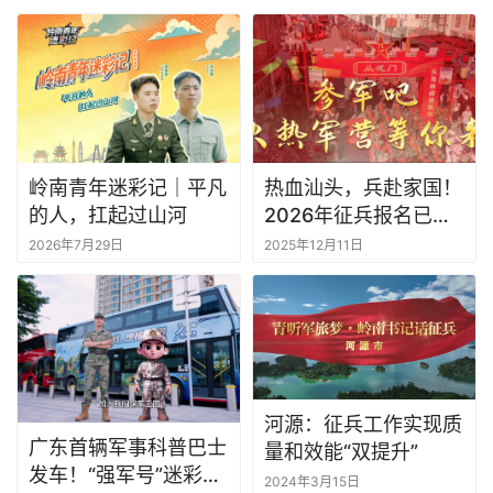
岭南青年迷彩记｜平凡
热血汕头，兵赴家国！
的人，扛起过山河
2026年征兵报名已火
热开启
2026年7月29日
2025年12月11日
河源：征兵工作实现质
广东首辆军事科普巴士
量和效能“双提升”
发车！“强军号”迷彩主
2024年3月15日