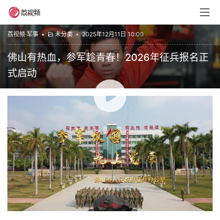
荔视频·军事
•
未分类
•
2025年12月11日 10:00
佛山有热血，参军趁青春！2026年征兵报名正
式启动
00:00 / 01:31
作为岭南热土上的功夫之城与制造业重镇，佛山始终将征兵
宣传与城市精神深度融合，让“忠勇报国”的基因在传承中焕
发新生。“以青春之名报效祖国，以籍贯之力守护安宁”的誓
言掷地有声，是对先辈家国情怀的传承，更是对新时代强军
使命的担当。青春正好，家国在肩！即日起，登录“全国征
兵网”(www.gfbzb.gov.cn)，填写参军报名信息，开启属于
你的军旅荣光，在飘扬的军旗上镌刻下无悔篇章！