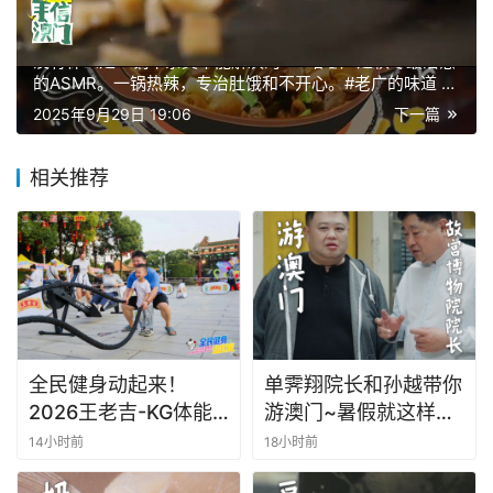
上一篇
2025年9月29日 17:56
没有什么是一锅牛杂煲不能解决的……咕嘟声是秋冬最治愈
的ASMR。一锅热辣，专治肚饿和不开心。#老广的味道 #
粤来粤好百千万 #广州美食
2025年9月29日 19:06
下一篇
相关推荐
全民健身动起来！
单霁翔院长和孙越带你
2026王老吉-KG体能
游澳门~暑假就这样
挑战赛燃爆顺峰山
玩！#老广的味道 #故
14小时前
18小时前
宫 #澳门旅游攻略 #