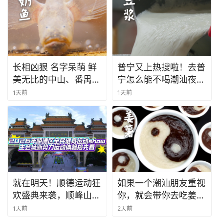
长相凶狠 名字呆萌 鲜
普宁又上热搜啦！去普
美无比的中山、番禺特
宁怎么能不喝潮汕夜豆
色~#老广的味道 #纪
浆呢~#潮汕美食 #普
1天前
1天前
录片 #家常菜 #
宁 #老广的味道 #
就在明天！顺德运动狂
如果一个潮汕朋友重视
欢盛典来袭，顺峰山公
你，就会带你去吃姜
园等你来战！
薯。@我的潮汕朋友，
1天前
2天前