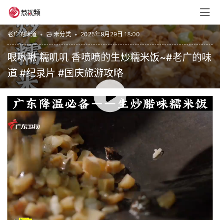
老广的味道
•
未分类
•
2025年9月29日 18:00
哏啾啾 糯叽叽 香喷喷的生炒糯米饭~#老广的味
道 #纪录片 #国庆旅游攻略
00:00 / 00:41
赞
(0)
生成海报
0
“吉运巴士”即刻登场 “广州城市名片”王老吉以崭新姿态助
力全运