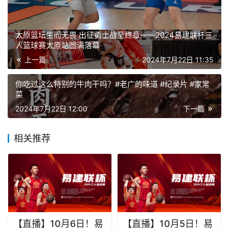
生成海报
0
太原篮坛生而无畏 出征勇士战至终章——2024易建联杯三
人篮球赛太原站圆满落幕
上一篇
2024年7月22日 11:35
你吃过这么特别的牛肉干吗？#老广的味道 #纪录片 #家常
菜
2024年7月22日 12:00
下一篇
相关推荐
【直播】10月6日！易
【直播】10月5日！易