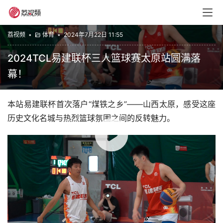
荔视频
•
体育
•
2024年7月22日 11:55
2024TCL易建联杯三人篮球赛太原站圆满落
幕！
本站易建联杯首次落户“煤铁之乡”——山西太原，感受这座
历史文化名城与热烈篮球氛围之间的反转魅力。
00:00 / 00:50
2024TCL易建联杯
2024易建联杯3人篮球赛-赛事资讯
赞
(0)