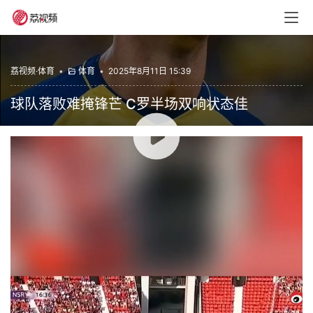
荔视频·体育
•
体育
•
2025年8月11日 15:39
球队落败难掩锋芒 C罗半场双响状态佳
00:00 / 00:21
8月11日，利雅得胜利在热身赛中以2-3不敌西乙球队阿尔
梅里亚，但40岁的C罗却展现超强竞技状态，上半场梅开二
度还制造点球，近2场狂轰5球，进攻火力拉满。
广东体育频道
赞
(0)