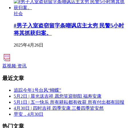
社会
#男子入室盗窃留字条嘲讽店主太穷 民警5小时
将其抓获归案。
2025年4月26日
荔视频·资讯
最近文章
追踪今年1号台风“蝴蝶”
5月2日 | 晨光送吉祥 愿您笑迎朝阳 福寿安康
5月1日 | 五一快乐 所有耕耘都有收获 所有付出都有回报
4月30日 | 四时吉祥 四季安康 三餐四季皆安然
早安，4月30日
热门文章