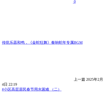
0
传统乐器和鸣，《金蛇狂舞》奏响蛇年专属BGM
上一篇
2025年2月
4日 22:19
#小区高层居民春节用水困难 （二）