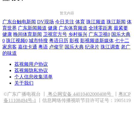
暂无内容
广东台触电新闻
DV现场
今日关注
体育
珠江频道
珠江新闻
体
育世界
广东新闻频道
健康
广东体育频道
全球零距离
最紧要
健康
晚间体育新闻
卫视官方号
乡村振兴
广东卫视0
国乐大典
0
珠江视频0
城市特搜
粤语日历
影视
影视频道新媒体
七十二
家房客
嘉佳卡通
粤语
卢俊宇
国乐大典
纪录片
珠江调查
老广
的味道
荔视频用户协议
荔视频隐私协议
个人信息收集清单
关于我们
©广东广播电视台 丨
粤公网安备 44010402000408
号
丨
粤ICP
备11108494号-1
丨信息网络传播视听节目许可证号：1905119