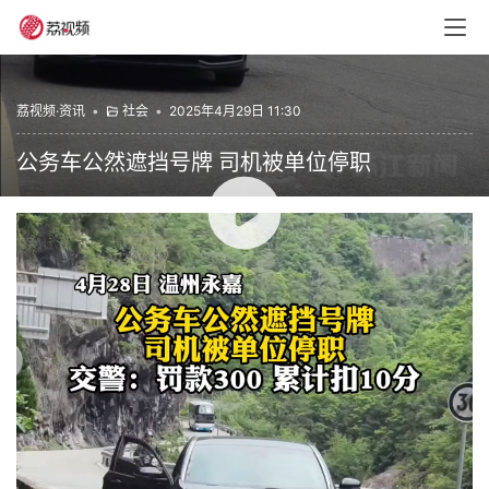
荔视频·资讯
•
社会
•
2025年4月29日 11:30
公务车公然遮挡号牌 司机被单位停职
00:00 / 00:07
近日，网传温州永嘉县一公务车遮挡号牌，引起热议。据
“今日永嘉”客户端28日消息，永嘉县公务用车服务中心司机
叶某，26日出勤时遮挡车牌躲避逆行抓拍。县交警部门对
叶某作罚款300元累计扣10分处罚，县公务用车服务中心对
叶某作停职处理。
珠江新闻