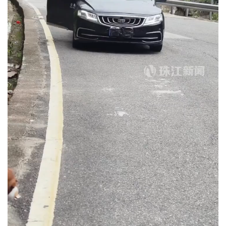
赞
(0)
生成海报
0
“95后”设计者现场讲述神二十载人飞行任务标识设计理念
上一篇
2025年4月29日 11:14
盘点会讲粤语的动物 网友：在广东住久了乜都会讲粤语
2025年4月29日 11:31
下一篇
相关推荐