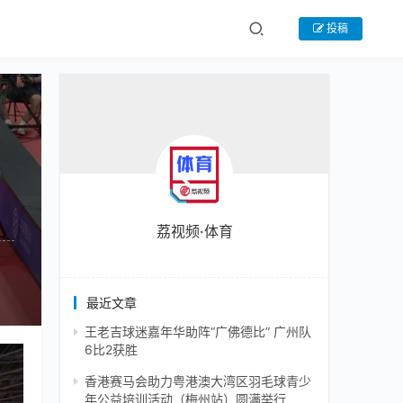
投稿
荔视频·体育
最近文章
王老吉球迷嘉年华助阵“广佛德比” 广州队
6比2获胜
三届
香港赛马会助力粤港澳大湾区羽毛球青少
动会
年公益培训活动（梅州站）圆满举行