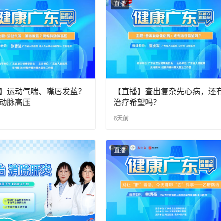
直播
】运动气喘、嘴唇发蓝？
【直播】查出复杂先心病，还
动脉高压
治疗希望吗？
6天前
直播