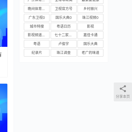
晚间体育新闻
卫视官方号
乡村振兴
广东卫视0
国乐大典0
珠江视频0
城市特搜
粤语日历
影视
影视频道新媒体
七十二家房客
嘉佳卡通
粤语
卢俊宇
国乐大典
纪录片
珠江调查
老广的味道
有
分享本页