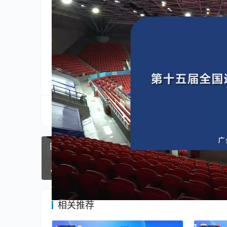
群众比赛乒乓球项目决赛于广州市天河体育中心
间高手将在为期 7 天的比赛中角逐包括团体和单
分享到:
生成海报
日本突破和平宪法约束向澳大利亚出口军舰，危险有
上一篇
2025年8月10日 
相关推荐