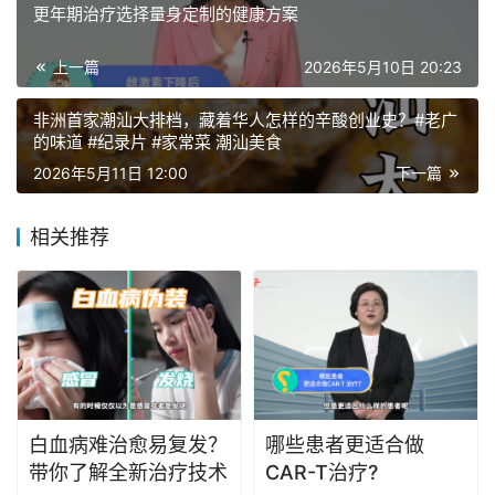
更年期治疗选择量身定制的健康方案
上一篇
2026年5月10日 20:23
非洲首家潮汕大排档，藏着华人怎样的辛酸创业史？#老广
的味道 #纪录片 #家常菜 潮汕美食
2026年5月11日 12:00
下一篇
相关推荐
白血病难治愈易复发？
哪些患者更适合做
带你了解全新治疗技术
CAR-T治疗?