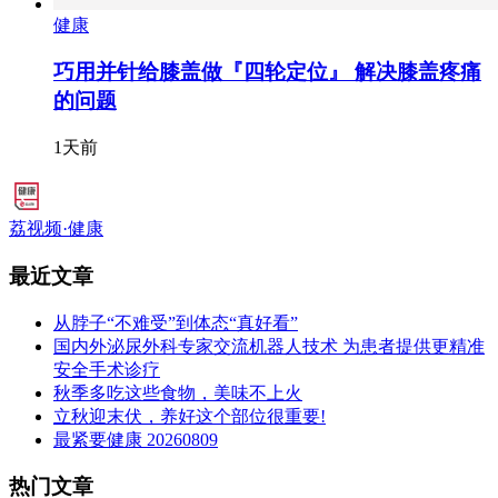
健康
巧用并针给膝盖做『四轮定位』 解决膝盖疼痛
的问题
1天前
荔视频·健康
最近文章
从脖子“不难受”到体态“真好看”
国内外泌尿外科专家交流机器人技术 为患者提供更精准
安全手术诊疗
秋季多吃这些食物，美味不上火
立秋迎末伏，养好这个部位很重要!
最紧要健康 20260809
热门文章