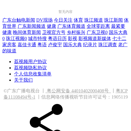
暂无内容
广东台触电新闻
DV现场
今日关注
体育
珠江频道
珠江新闻
体
育世界
广东新闻频道
健康
广东体育频道
全球零距离
最紧要
健康
晚间体育新闻
卫视官方号
乡村振兴
广东卫视0
国乐大典
0
珠江视频0
城市特搜
粤语日历
影视
影视频道新媒体
七十二
家房客
嘉佳卡通
粤语
卢俊宇
国乐大典
纪录片
珠江调查
老广
的味道
荔视频用户协议
荔视频隐私协议
个人信息收集清单
关于我们
©广东广播电视台 丨
粤公网安备 44010402000408
号
丨
粤ICP
备11108494号-1
丨信息网络传播视听节目许可证号：1905119