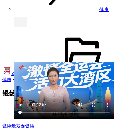
健康
荔视频·健康
•
健康
•
2025年11月15日 20:40
银龄追“运”记 老年人健身注意事项
健康
最紧要健康