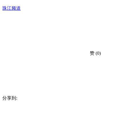
珠江频道
赞
(0)
分享到: