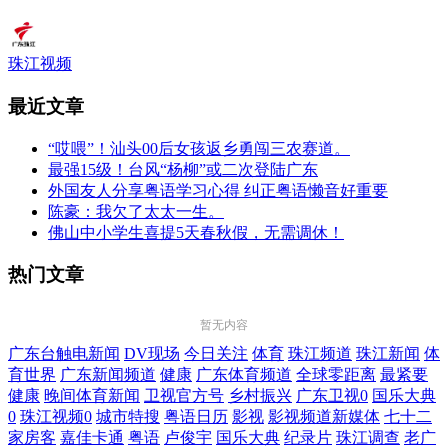
珠江视频
最近文章
“哎喂”！汕头00后女孩返乡勇闯三农赛道。
最强15级！台风“杨柳”或二次登陆广东
外国友人分享粤语学习心得 纠正粤语懒音好重要
陈豪：我欠了太太一生。
佛山中小学生喜提5天春秋假，无需调休！
热门文章
暂无内容
广东台触电新闻
DV现场
今日关注
体育
珠江频道
珠江新闻
体
育世界
广东新闻频道
健康
广东体育频道
全球零距离
最紧要
健康
晚间体育新闻
卫视官方号
乡村振兴
广东卫视0
国乐大典
0
珠江视频0
城市特搜
粤语日历
影视
影视频道新媒体
七十二
家房客
嘉佳卡通
粤语
卢俊宇
国乐大典
纪录片
珠江调查
老广