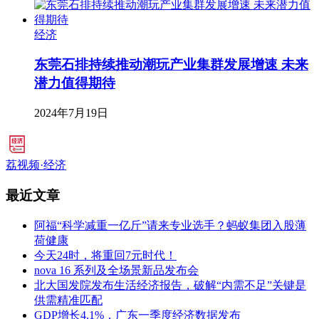
经济
东莞石排持续推动潮玩产业集群发展增速 未来
潜力值得期待
2024年7月19日
荔视频·经济
最近文章
阿福“科学减重一亿斤”请来专业选手？蚂蚁集团入股薄
荷健康
今天24时，将重回7元时代！
nova 16 系列及全场景新品发布会
北大国发院发布生活经济报告，破解“内需不足”关键是
供需精准匹配
GDP增长4.1%，广东一季度经济数据发布