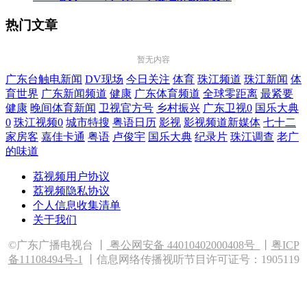
热门文章
暂无内容
广东台触电新闻
DV现场
今日关注
体育
珠江频道
珠江新闻
体
育世界
广东新闻频道
健康
广东体育频道
全球零距离
最紧要
健康
晚间体育新闻
卫视官方号
乡村振兴
广东卫视0
国乐大典
0
珠江视频0
城市特搜
粤语日历
影视
影视频道新媒体
七十二
家房客
嘉佳卡通
粤语
卢俊宇
国乐大典
纪录片
珠江调查
老广
的味道
荔视频用户协议
荔视频隐私协议
个人信息收集清单
关于我们
©广东广播电视台 丨
粤公网安备 44010402000408
号
丨
粤ICP
备11108494号-1
丨信息网络传播视听节目许可证号：1905119