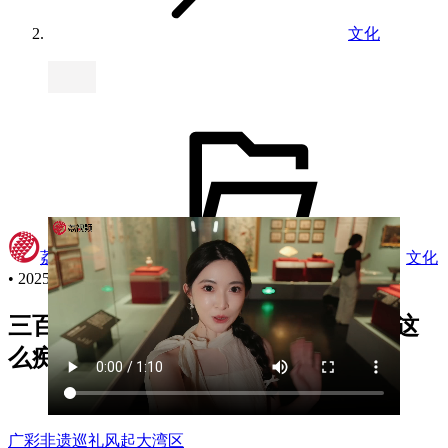
文化
荔视频
•
文化
•
2025年9月10日 15:29
三百年前，西方人竟为Made in china这
么痴迷过！
广彩
非遗巡礼
风起大湾区