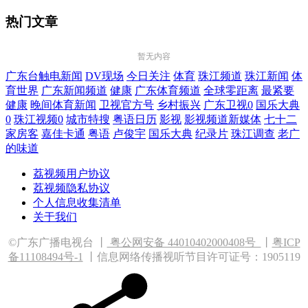
热门文章
暂无内容
广东台触电新闻
DV现场
今日关注
体育
珠江频道
珠江新闻
体
育世界
广东新闻频道
健康
广东体育频道
全球零距离
最紧要
健康
晚间体育新闻
卫视官方号
乡村振兴
广东卫视0
国乐大典
0
珠江视频0
城市特搜
粤语日历
影视
影视频道新媒体
七十二
家房客
嘉佳卡通
粤语
卢俊宇
国乐大典
纪录片
珠江调查
老广
的味道
荔视频用户协议
荔视频隐私协议
个人信息收集清单
关于我们
©广东广播电视台 丨
粤公网安备 44010402000408
号
丨
粤ICP
备11108494号-1
丨信息网络传播视听节目许可证号：1905119