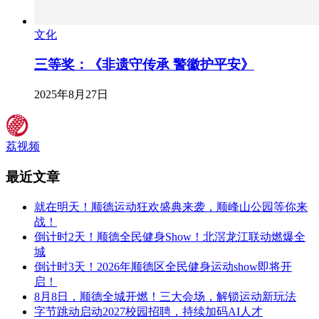
文化
三等奖：《非遗守传承 警徽护平安》
2025年8月27日
荔视频
最近文章
就在明天！顺德运动狂欢盛典来袭，顺峰山公园等你来
战！
倒计时2天！顺德全民健身Show！北滘龙江联动燃爆全
城
倒计时3天！2026年顺德区全民健身运动show即将开
启！
8月8日，顺德全城开燃！三大会场，解锁运动新玩法
字节跳动启动2027校园招聘，持续加码AI人才