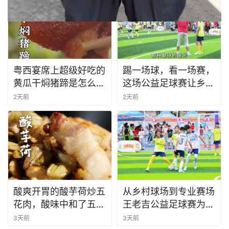
#
粤西宴席上超级好吃的
踢一场球，看一场赛，
黄瓜干焖猪蹄是怎么做
这场公益足球赛让乡村
的？教程来啦！#粤西
孩子圆了绿茵梦
2天前
2天前
美食 #纪录片 #老广的
味道 #
酸爽开胃的酸芋荷炒五
从乡村球场到专业赛场
花肉，酸味中和了五花
王老吉公益足球赛为乡
肉的肥腻。#客家美食
村儿童筑梦
3天前
3天前