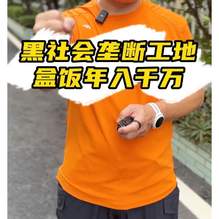
上一篇
2026年7月7日 18:00
撑伞都要吃的香港大排档，究竟有多好味？ #老广的味道 #
纪录片 #香港美食 #
2026年7月8日 11:16
下一篇
相关推荐
8月8日，顺德全城开
更好入口，精致小巧版
燃！三大会场，解锁运
本的松子鱼，进阶版菊
动新玩法
花鱼来啦~#潮汕美食
21小时前
1天前
#纪录片 #老广的味道