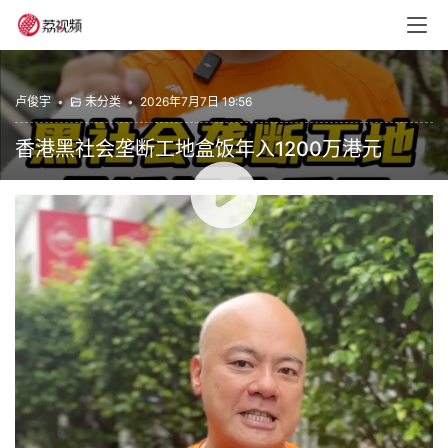
卢俊宇
•
未分类
•
2026年7月7日 19:56
香港黑社会垄断工地盒饭年入1200万港元
00:00 / 01:38
赞
(0)
生成海报
0
这个热门市集的开头，竟然是因为一碟炒粉~ #老广的味道
#纪录片 #湛江美食 #