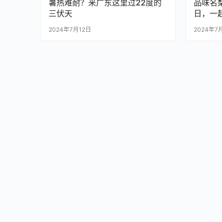
暑热难耐？来广东这里过22度的
品味名梨
三伏天
日，一
2024年7月12日
2024年7