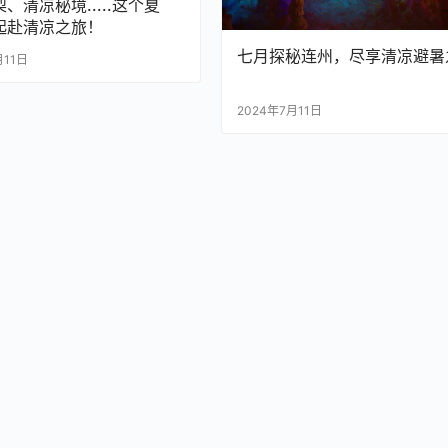
、清凉秘境.....这个夏
起赴清凉之旅！
七月探秘连州，尽享清凉避暑
月11日
2024年7月11日