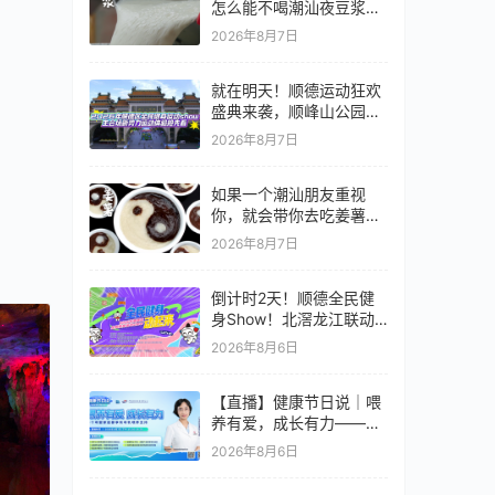
怎么能不喝潮汕夜豆浆呢
~#潮汕美食 #普宁 #老广
2026年8月7日
的味道 #
就在明天！顺德运动狂欢
盛典来袭，顺峰山公园等
你来战！
2026年8月7日
如果一个潮汕朋友重视
你，就会带你去吃姜薯。
@我的潮汕朋友，问问他
2026年8月7日
为什么没带我去吃姜薯。
#潮汕美食 #纪录片 #老
倒计时2天！顺德全民健
广的味道 #
身Show！北滘龙江联动
燃爆全城
2026年8月6日
【直播】健康节日说｜喂
养有爱，成长有力——每
个母婴家庭都享有母乳喂
2026年8月6日
养支持