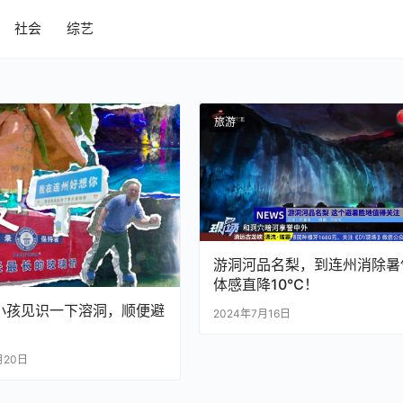
社会
综艺
旅游
游洞河品名梨，到连州消除暑
体感直降10℃！
小孩见识一下溶洞，顺便避
2024年7月16日
月20日