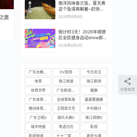
南洋风味香兰饭，夏天煮
这个饭清爽解暑~赶快学
起来吧~#全世界中国味 #
之旅
2026年8月6日
纪录片 #娘惹菜 。
倒计时3天！2026年顺德
区全民健身运动show即将
开启！
2026年8月5日
广东台触电新闻
DV现场
今日关注
体育
珠江频道
珠江新闻
分享本页
体育世界
广东新闻频道
健康
广东体育频道
全球零距离
最紧要健康
晚间体育新闻
卫视官方号
乡村振兴
广东卫视0
国乐大典0
珠江视频0
城市特搜
粤语日历
影视
影视频道新媒体
七十二家房客
嘉佳卡通