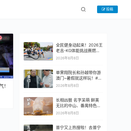
投稿
全民健身动起来！2026王
老吉-KG体能挑战赛燃爆
顺峰山
2026年8月8日
单霁翔院长和孙越带你游
澳门~暑假就这样玩！#老
广的味道 #故宫 #澳门旅
气！
2026年8月8日
游攻略 #
长相凶狠 名字呆萌 鲜美
无比的中山、番禺特色~#
老广的味道 #纪录片 #家
2026年8月8日
常菜 #
普宁又上热搜啦！去普宁