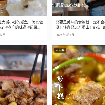
江大街小巷的咸鱼，怎么做
只要是美味的食物就一定不会
吃？#老广的味道 #纪录片
没！轻舟已过万重山！#老广
菜
道 #纪录片 #家常菜
月2日
2024年9月1日
未分类