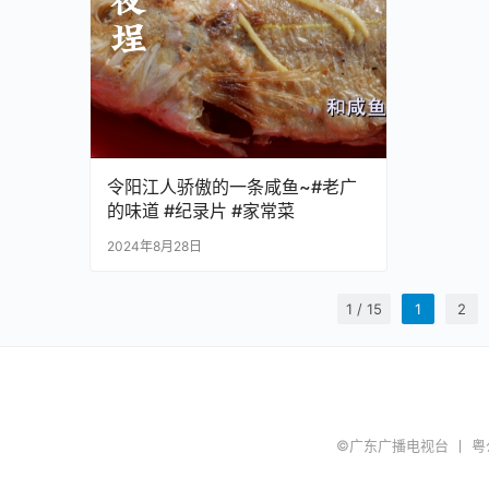
令阳江人骄傲的一条咸鱼~#老广
的味道 #纪录片 #家常菜
2024年8月28日
1 / 15
1
2
©广东广播电视台 丨
粤公