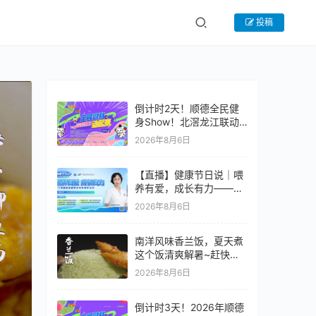
投稿
倒计时2天！顺德全民健
身Show！北滘龙江联动
燃爆全城
2026年8月6日
【直播】健康节日说｜喂
养有爱，成长有力——每
个母婴家庭都享有母乳喂
2026年8月6日
养支持
南洋风味香兰饭，夏天煮
这个饭清爽解暑~赶快学
起来吧~#全世界中国味 #
2026年8月6日
纪录片 #娘惹菜 。
倒计时3天！2026年顺德