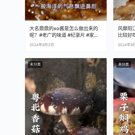
大名鼎鼎的xo酱是怎么做出来的
风靡阳
呢？#老广的味道 #纪录片 #家常
比较好
菜
#家常
2024年9月3日
2024年9
未分类
未分类