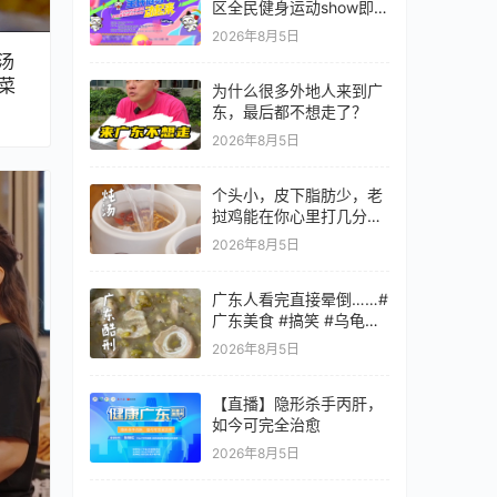
区全民健身运动show即将
开启！
2026年8月5日
汤
常菜
为什么很多外地人来到广
东，最后都不想走了？
2026年8月5日
个头小，皮下脂肪少，老
挝鸡能在你心里打几分？
你更喜欢用这种鸡做什么
2026年8月5日
菜呢？#全世界中国味 #
纪录片 #老广的味道 #
广东人看完直接晕倒……#
广东美食 #搞笑 #乌龟大
师仙逝 #
2026年8月5日
【直播】隐形杀手丙肝，
如今可完全治愈
2026年8月5日