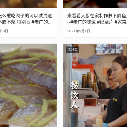
怎么爱吃鸭子的可以试试这
来看看大厨在家制作萝卜鲫鱼
腥不柴 特别香 #老广的
~#老广的味道 #纪录片 #家
纪录片 #家常菜
月18日
2024年9月4日
未分类