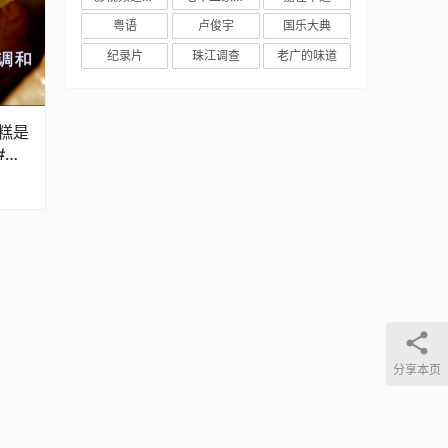
粤语
卢俊宇
国乐大典
纪录片
珠江调查
老广的味道
糕是
#纪
分享本页