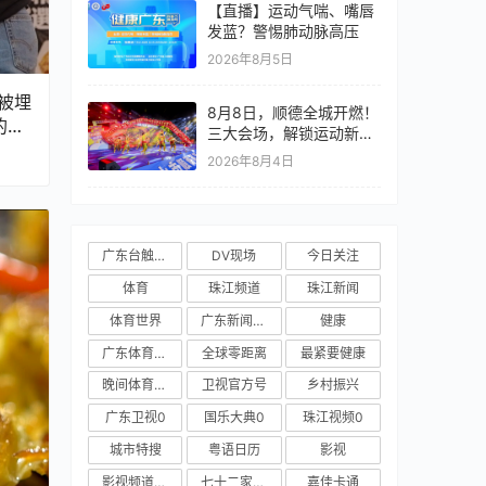
【直播】运动气喘、嘴唇
发蓝？警惕肺动脉高压
2026年8月5日
被埋
8月8日，顺德全城开燃！
的味
三大会场，解锁运动新玩
法
2026年8月4日
广东台触电新闻
DV现场
今日关注
体育
珠江频道
珠江新闻
体育世界
广东新闻频道
健康
广东体育频道
全球零距离
最紧要健康
晚间体育新闻
卫视官方号
乡村振兴
广东卫视0
国乐大典0
珠江视频0
城市特搜
粤语日历
影视
影视频道新媒体
七十二家房客
嘉佳卡通