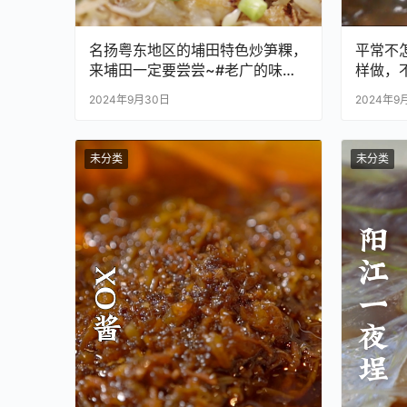
名扬粤东地区的埔田特色炒笋粿，
平常不
来埔田一定要尝尝~#老广的味道
样做，不
#纪录片 #家常菜
味道 #
2024年9月30日
2024年9
未分类
未分类