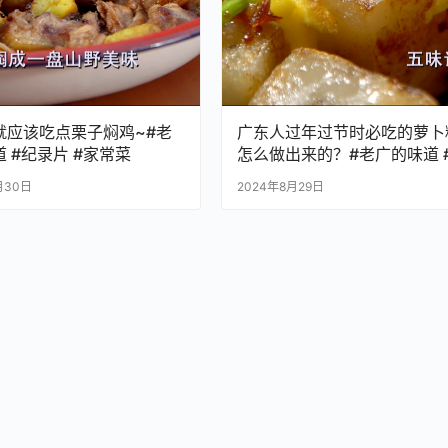
就应该吃点栗子焖鸡~#老
广东人过年过节时必吃的萝卜
 #纪录片 #家常菜
怎么做出来的？#老广的味道 
录片 #家常菜
月30日
2024年8月29日