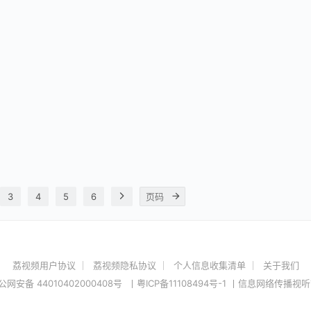
3
4
5
6
荔视频用户协议
荔视频隐私协议
个人信息收集清单
关于我们
网安备 44010402000408
号
丨
粤ICP备11108494号-1
丨信息网络传播视听节