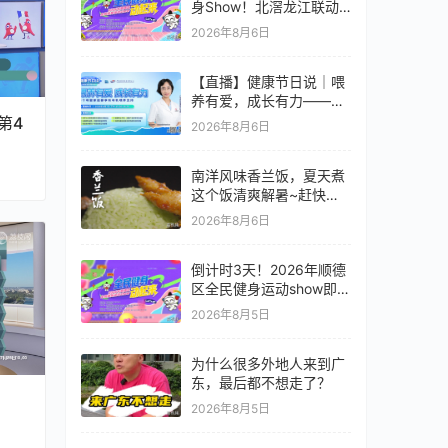
身Show！北滘龙江联动
燃爆全城
2026年8月6日
【直播】健康节日说｜喂
养有爱，成长有力——每
个母婴家庭都享有母乳喂
第4
2026年8月6日
养支持
南洋风味香兰饭，夏天煮
这个饭清爽解暑~赶快学
起来吧~#全世界中国味 #
2026年8月6日
纪录片 #娘惹菜 。
倒计时3天！2026年顺德
区全民健身运动show即将
开启！
2026年8月5日
为什么很多外地人来到广
东，最后都不想走了？
2026年8月5日