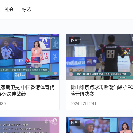
社会
综艺
体育
张家朗卫冕 中国香港体育代
佛山维京点球击败潮汕恩祈F
奥运最佳战绩
险晋级决赛
月30日
2024年7月29日
体育