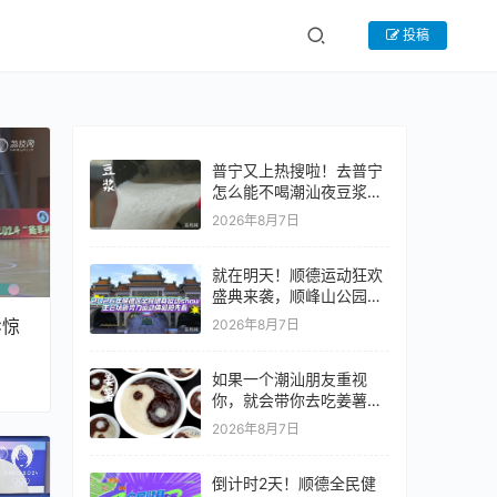
投稿
普宁又上热搜啦！去普宁
怎么能不喝潮汕夜豆浆呢
~#潮汕美食 #普宁 #老广
2026年8月7日
的味道 #
就在明天！顺德运动狂欢
盛典来袭，顺峰山公园等
你来战！
C惊
2026年8月7日
如果一个潮汕朋友重视
你，就会带你去吃姜薯。
@我的潮汕朋友，问问他
2026年8月7日
为什么没带我去吃姜薯。
#潮汕美食 #纪录片 #老
倒计时2天！顺德全民健
广的味道 #