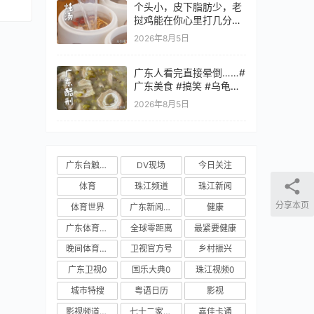
个头小，皮下脂肪少，老
挝鸡能在你心里打几分？
你更喜欢用这种鸡做什么
2026年8月5日
菜呢？#全世界中国味 #
纪录片 #老广的味道 #
广东人看完直接晕倒……#
广东美食 #搞笑 #乌龟大
师仙逝 #
2026年8月5日
广东台触电新闻
DV现场
今日关注
体育
珠江频道
珠江新闻
分享本页
体育世界
广东新闻频道
健康
广东体育频道
全球零距离
最紧要健康
晚间体育新闻
卫视官方号
乡村振兴
广东卫视0
国乐大典0
珠江视频0
城市特搜
粤语日历
影视
影视频道新媒体
七十二家房客
嘉佳卡通