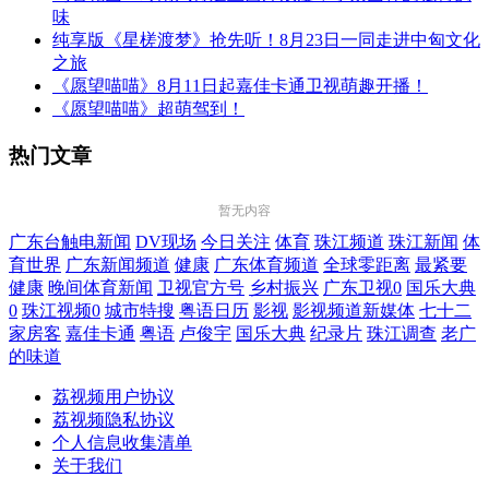
味
纯享版《星槎渡梦》抢先听！8月23日一同走进中匈文化
之旅
《愿望喵喵》8月11日起嘉佳卡通卫视萌趣开播！
《愿望喵喵》超萌驾到！
热门文章
暂无内容
广东台触电新闻
DV现场
今日关注
体育
珠江频道
珠江新闻
体
育世界
广东新闻频道
健康
广东体育频道
全球零距离
最紧要
健康
晚间体育新闻
卫视官方号
乡村振兴
广东卫视0
国乐大典
0
珠江视频0
城市特搜
粤语日历
影视
影视频道新媒体
七十二
家房客
嘉佳卡通
粤语
卢俊宇
国乐大典
纪录片
珠江调查
老广
的味道
荔视频用户协议
荔视频隐私协议
个人信息收集清单
关于我们