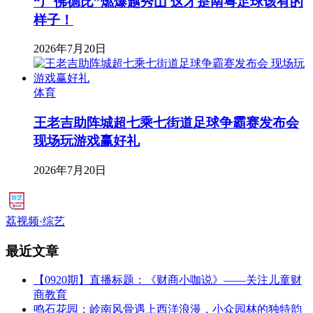
“广佛德比”燃爆越秀山 这才是南粤足球该有的
样子！
2026年7月20日
体育
王老吉助阵城超七乘七街道足球争霸赛发布会
现场玩游戏赢好礼
2026年7月20日
荔视频·综艺
最近文章
【0920期】直播标题：《财商小咖说》——关注儿童财
商教育
鸣石花园：岭南风骨遇上西洋浪漫，小众园林的独特韵