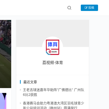
投稿
荔视频·体育
最近文章
王老吉球迷嘉年华助阵“广佛德比” 广州队
6比2获胜
香港赛马会助力粤港澳大湾区羽毛球青少
年公益培训活动（梅州站）圆满举行