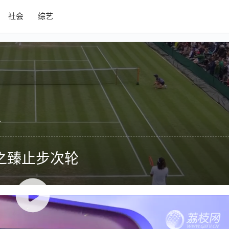
社会
综艺
4
之臻止步次轮