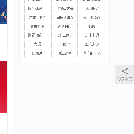
晚间体育新闻
卫视官方号
乡村振兴
广东卫视0
国乐大典0
珠江视频0
城市特搜
粤语日历
影视
羽
影视频道新媒体
七十二家房客
嘉佳卡通
粤语
卢俊宇
国乐大典
纪录片
珠江调查
老广的味道
分享本页