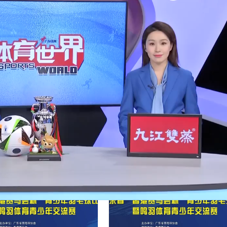
赞
(0)
0
两盘完胜帕夫柳琴科娃 朱琳首进温网女单32强
19:12
2024年7月4日 19:16
下
体育