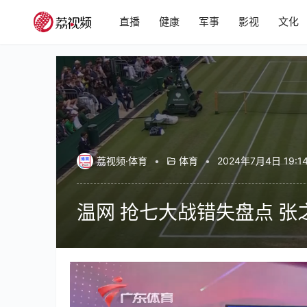
直播
健康
军事
影视
文化
荔视频·体育
•
体育
•
2024年7月4日 19:1
温网 抢七大战错失盘点 张
00:00 / 01:54
体育
体育世界