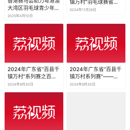
香港赛马会助力粤港澳
镇万村”羽毛球赛省级
大湾区羽毛球青少年成
总决赛来了
2024年11月26日
长公益培训活动——常
2025年4月10日
态化训练营圆满结营！
2024年广东省“百县千
2024年广东省“百县千
镇万村”系列赛之百县
镇万村系列赛”——百
羽毛球赛东莞市东城街
县羽毛球汕头市级赛圆
2024年9月30日
2024年9月30日
道羽毛球公开赛圆满结
满落幕
束！