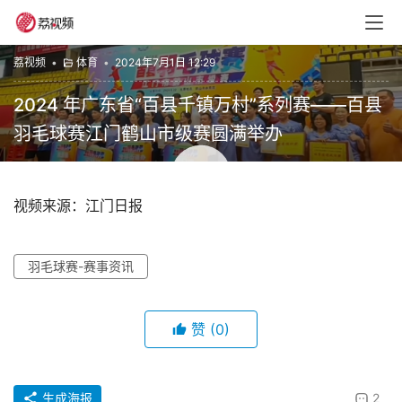
荔视频
•
体育
•
2024年7月1日 12:29
2024 年广东省“百县千镇万村”系列赛——百县
羽毛球赛江门鹤山市级赛圆满举办
00:00 / 01:19
视频来源：江门日报
羽毛球赛-赛事资讯
赞
(0)
生成海报
2