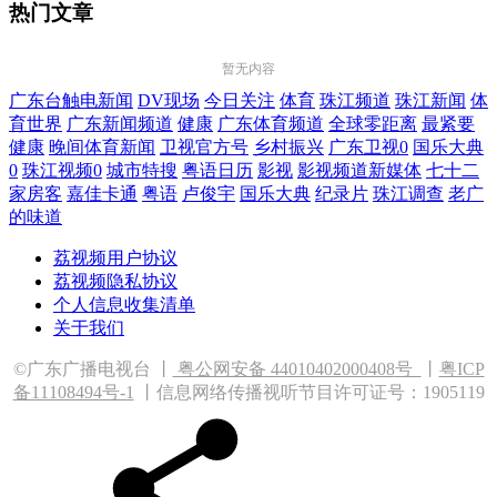
热门文章
暂无内容
广东台触电新闻
DV现场
今日关注
体育
珠江频道
珠江新闻
体
育世界
广东新闻频道
健康
广东体育频道
全球零距离
最紧要
健康
晚间体育新闻
卫视官方号
乡村振兴
广东卫视0
国乐大典
0
珠江视频0
城市特搜
粤语日历
影视
影视频道新媒体
七十二
家房客
嘉佳卡通
粤语
卢俊宇
国乐大典
纪录片
珠江调查
老广
的味道
荔视频用户协议
荔视频隐私协议
个人信息收集清单
关于我们
©广东广播电视台 丨
粤公网安备 44010402000408
号
丨
粤ICP
备11108494号-1
丨信息网络传播视听节目许可证号：1905119