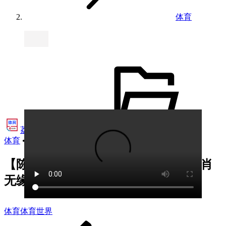
体育
荔视频·体育
•
体育
•
2024年6月18日 08:53
【陈凯冬观点】马奎尔因伤缺席 卢克肖
无缘首战 素斯盖特无法使用最强组合
体育
体育世界