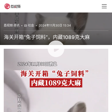
荔视频·资讯
•
社会
•
2024年11月30日 15:34
海关开箱“兔子饲料”，内藏1089克大麻
00:00 / 00:08
近日，成都海关所属邮局海关关员在对进境邮件进行监管
时，发现一个申报为“兔子饲料”的包裹机检图像异常，随机
进行人工开箱彻查。经查，发现该邮件中5袋兔子食用干草
内夹藏3包真空包装的深绿色植物，气味浓烈刺鼻。经试剂
检测，该批植物呈大麻阳性反应，共计1089克。目前，该
案件已移交海关缉私部门处理。
广东台触电新闻