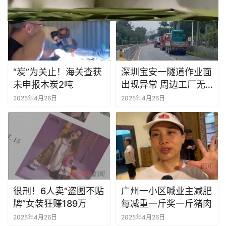
“炭”为关止！海关查获
深圳宝安一隧道作业面
未申报木炭2吨
出现异常 周边工厂无
法出货盼支持
2025年4月26日
2025年4月26日
很刑！6人卖“盗图不贴
广州一小区喊业主减肥
牌”女装狂赚189万
每减重一斤奖一斤猪肉
2025年4月26日
2025年4月26日