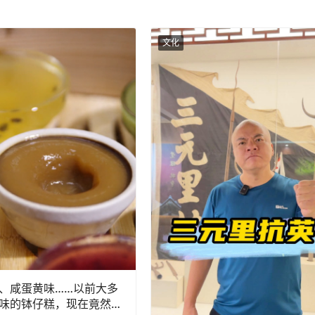
文化
、咸蛋黄味……以前大多
味的钵仔糕，现在竟然有