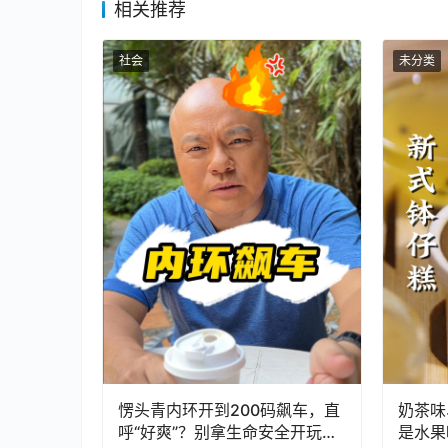
相关推荐
社会
未分类
愣头青内环开到200码飙车，直
奶茶味
呼“好爽”？别拿生命安全开玩
是水果