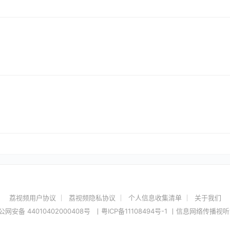
荔视频用户协议
荔视频隐私协议
个人信息收集清单
关于我们
网安备 44010402000408
号
丨
粤ICP备11108494号-1
丨信息网络传播视听节