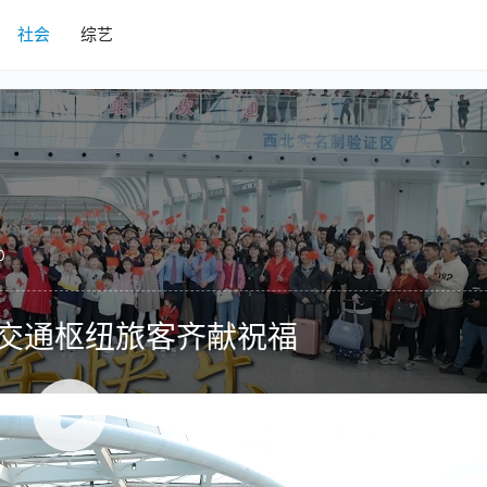
社会
综艺
0
大交通枢纽旅客齐献祝福
场、广州南站三地，一曲《我爱你中国》同时响起，掀起了新年的第
分别代表了“创新·文化交融”“开放·国际交往”“温情·归乡之路