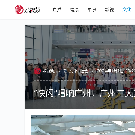
直播
健康
军事
影视
文化
荔视频
•
文化
,
社会
•
2024年1月1日 20:2
“快闪”唱响广州，广州三
00:00 / 04:20
2024年1月1日，在广州白云站、白云国际机
场快闪。据悉，广州白云站、白云国际机场、广州南站