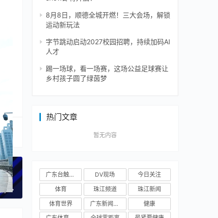
活
8月8日，顺德全城开燃！三大会场，解锁
运动新玩法
字节跳动启动2027校园招聘，持续加码AI
人才
踢一场球，看一场赛，这场公益足球赛让
乡村孩子圆了绿茵梦
热门文章
暂无内容
广东台触电新闻
DV现场
今日关注
体育
珠江频道
珠江新闻
一篇
体育世界
广东新闻频道
健康
广东体育频道
全球零距离
最紧要健康