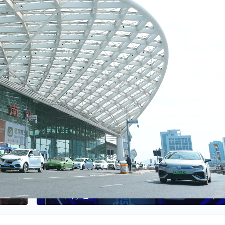
更充分彰显出广州作为粤港澳大湾区核心城市，老城市再度迸发新
赞
(0)
3
[2024-01-01]掼中冠——2024广东省掼蛋电视争霸赛
19:12
2024年1月1日 21:40
下