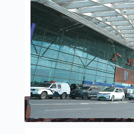
主题，通过“同一时间+多地快闪”的特殊形式，
力的崭新面貌和多元活力。
2024年元旦
广州
我爱你中国
分享到:
生成海报
迎新年盼全运 广州体育故事会在天体举行
上一篇
2024年1月1日 