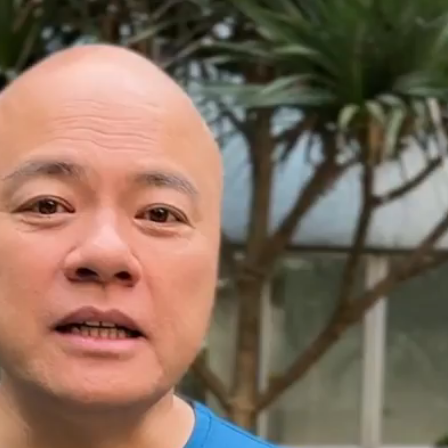
赞
(0)
0
海军直-20舰载型直升机首次公开亮相
19:22
2024年11月8日 19:26
下
社会