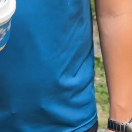
社会
浙江女子主动辞职却被驳回，
友怒赞：神仙公司