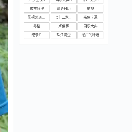
城市特搜
粤语日历
影视
影视频道新媒体
七十二家房客
嘉佳卡通
粤语
卢俊宇
国乐大典
纪录片
珠江调查
老广的味道
请
紧