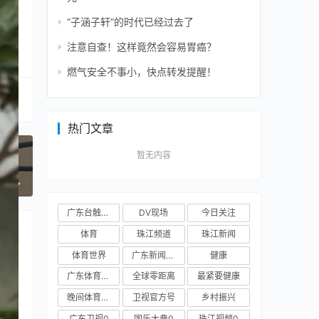
“子涵子轩”的时代已经过去了
注意自查！这样竟然会容易胃癌？
燃气安全不事小，快点转发提醒！
热门文章
暂无内容
一篇
广东台触电新闻
DV现场
今日关注
体育
珠江频道
珠江新闻
体育世界
广东新闻频道
健康
广东体育频道
全球零距离
最紧要健康
晚间体育新闻
卫视官方号
乡村振兴
广东卫视0
国乐大典0
珠江视频0