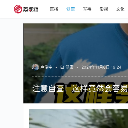
直播
健康
军事
影视
文化
卢俊宇
•
健康
•
2024年11月8日 19:24
注意自查！这样竟然会容易
00:00 / 02:29
卢俊宇
粤语
胃癌