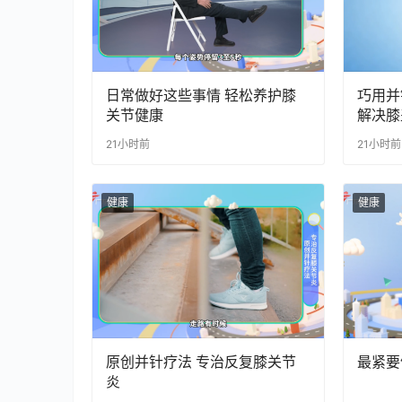
日常做好这些事情 轻松养护膝
巧用并
关节健康
解决膝
21小时前
21小时前
健康
健康
原创并针疗法 专治反复膝关节
最紧要健
炎