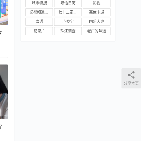
城市特搜
粤语日历
影视
影视频道新媒体
七十二家房客
嘉佳卡通
粤语
卢俊宇
国乐大典
纪录片
珠江调查
老广的味道
事
分享本页
解