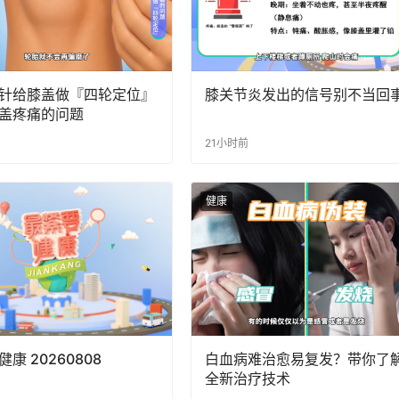
针给膝盖做『四轮定位』
膝关节炎发出的信号别不当回
盖疼痛的问题
21小时前
健康
康 20260808
白血病难治愈易复发？带你了
全新治疗技术